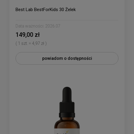
Best Lab BestForKids 30 Żelek
Data ważności:
2026.07
149,00 zł
( 1 szt. = 4,97 zł )
powiadom o dostępności