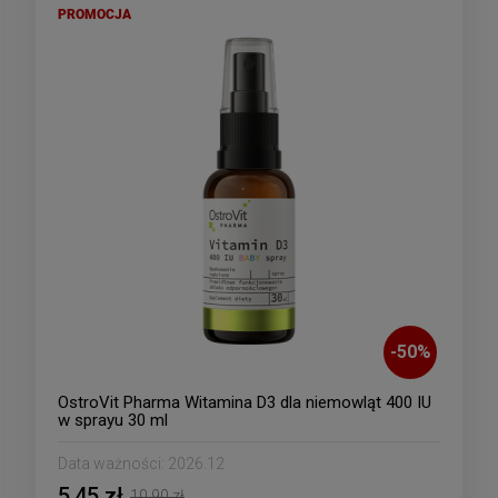
PROMOCJA
-
50
%
OstroVit Pharma Witamina D3 dla niemowląt 400 IU
w sprayu 30 ml
Data ważności:
2026.12
5,45 zł
10,90 zł