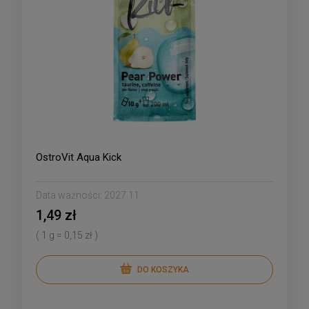
OstroVit Aqua Kick
Data ważności:
2027.11
1,49 zł
( 1 g = 0,15 zł )
DO KOSZYKA