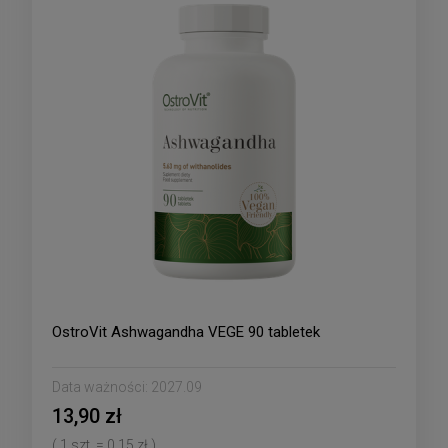
OstroVit Ashwagandha VEGE 90 tabletek
Data ważności:
2027.09
13,90 zł
( 1 szt. = 0,15 zł )