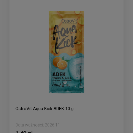
OstroVit Aqua Kick ADEK 10 g
Data ważności:
2026.11