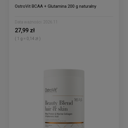
OstroVit BCAA + Glutamina 200 g naturalny
Data ważności:
2026.11
27,99 zł
( 1 g = 0,14 zł )