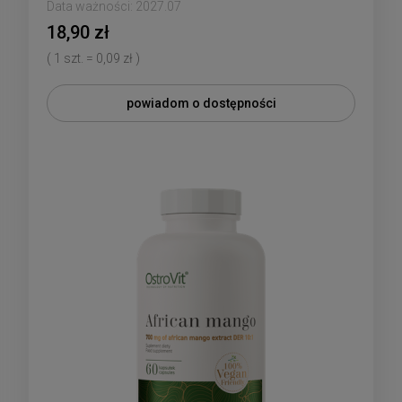
Data ważności:
2027.07
18,90 zł
( 1 szt. = 0,09 zł )
powiadom o dostępności