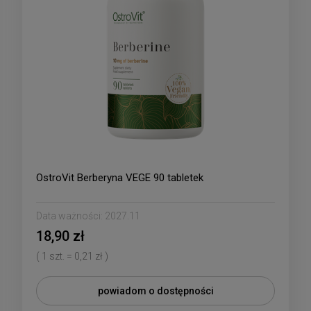
OstroVit Berberyna VEGE 90 tabletek
Data ważności:
2027.11
18,90 zł
( 1 szt. = 0,21 zł )
powiadom o dostępności