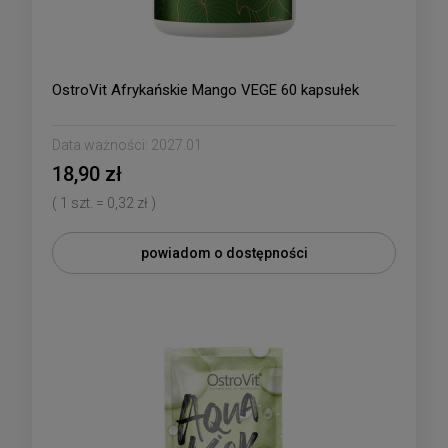
OstroVit Afrykańskie Mango VEGE 60 kapsułek
Data ważności:
2027.01
18,90 zł
( 1 szt. = 0,32 zł )
powiadom o dostępności