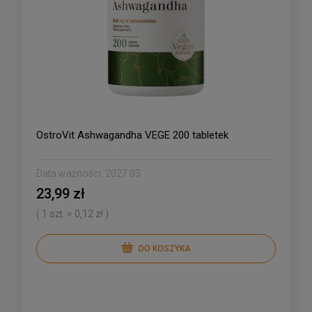
OstroVit Ashwagandha VEGE 200 tabletek
Data ważności:
2027.03
23,99 zł
( 1 szt. = 0,12 zł )
DO KOSZYKA