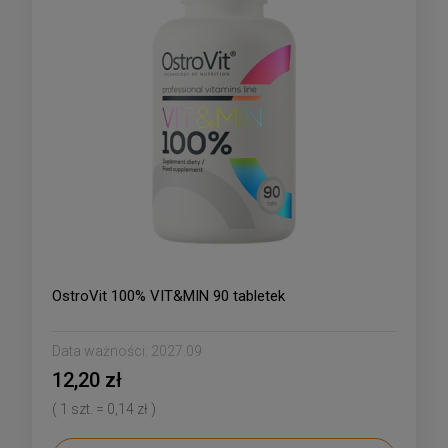
OstroVit 100% VIT&MIN 90 tabletek
Data ważności:
2027.09
12,20 zł
( 1 szt. = 0,14 zł )