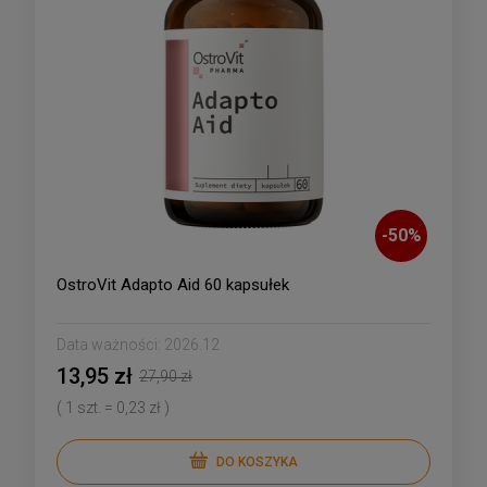
-
50
%
OstroVit Adapto Aid 60 kapsułek
Data ważności:
2026.12
13,95 zł
27,90 zł
( 1 szt. = 0,23 zł )
DO KOSZYKA