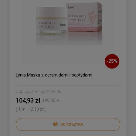
-
25
%
Lynia Maska z ceramidami i peptydami
Data ważności:
2028.05
104,93 zł
139,90 zł
( 1 ml = 2,10 zł )
DO KOSZYKA