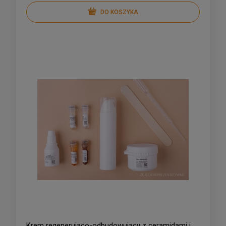
DO KOSZYKA
Krem regenerująco-odbudowujący z ceramidami i