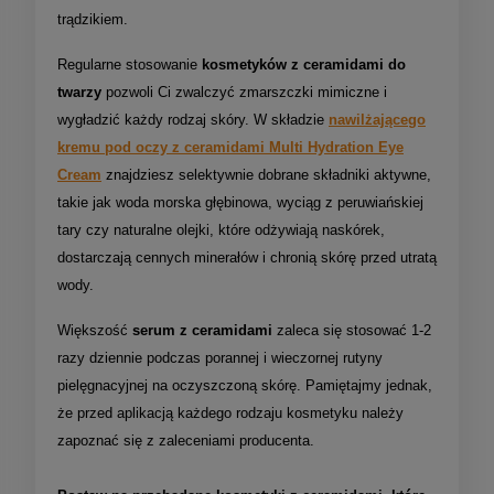
trądzikiem.
Regularne stosowanie
kosmetyków z ceramidami do
twarzy
pozwoli Ci zwalczyć zmarszczki mimiczne i
wygładzić każdy rodzaj skóry. W składzie
nawilżającego
kremu pod oczy z ceramidami Multi Hydration Eye
Cream
znajdziesz selektywnie dobrane składniki aktywne,
takie jak woda morska głębinowa, wyciąg z peruwiańskiej
tary czy naturalne olejki, które odżywiają naskórek,
dostarczają cennych minerałów i chronią skórę przed utratą
wody.
Większość
serum z ceramidami
zaleca się stosować 1-2
razy dziennie podczas porannej i wieczornej rutyny
pielęgnacyjnej na oczyszczoną skórę. Pamiętajmy jednak,
że przed aplikacją każdego rodzaju kosmetyku należy
zapoznać się z zaleceniami producenta.