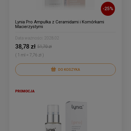
-
25
%
Lynia Pro Ampułka z Ceramidami i Komórkami
Macierzystymi
Data ważności:
2028.02
38,78 zł
51,70 zł
( 1 ml = 7,76 zł )
DO KOSZYKA
PROMOCJA