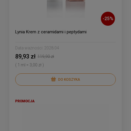
-
25
%
Lynia Krem z ceramidami i peptydami
Data ważności:
2028.04
89,93 zł
119,90 zł
( 1 ml = 3,00 zł )
DO KOSZYKA
PROMOCJA