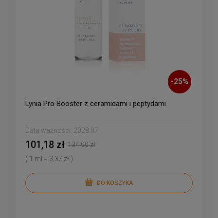
-
25
%
Lynia Pro Booster z ceramidami i peptydami
Data ważności:
2028.07
101,18 zł
134,90 zł
( 1 ml = 3,37 zł )
DO KOSZYKA