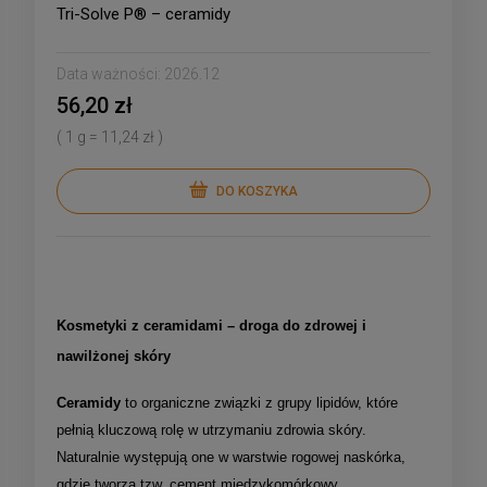
Tri-Solve P® – ceramidy
Data ważności:
2026.12
56,20 zł
( 1 g = 11,24 zł )
DO KOSZYKA
Kosmetyki z ceramidami – droga do zdrowej i
nawilżonej skóry
Ceramidy
to organiczne związki z grupy lipidów, które
pełnią kluczową rolę w utrzymaniu zdrowia skóry.
Naturalnie występują one w warstwie rogowej naskórka,
gdzie tworzą tzw. cement międzykomórkowy,