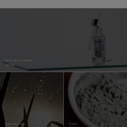
Nasza marka kosmetyków
Lynia
Wody kwiatowe oraz
Produkty