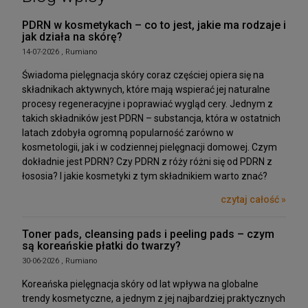
PDRN w kosmetykach – co to jest, jakie ma rodzaje i
jak działa na skórę?
14-07-2026 , Rumiano
Świadoma pielęgnacja skóry coraz częściej opiera się na
składnikach aktywnych, które mają wspierać jej naturalne
procesy regeneracyjne i poprawiać wygląd cery. Jednym z
takich składników jest PDRN – substancja, która w ostatnich
latach zdobyła ogromną popularność zarówno w
kosmetologii, jak i w codziennej pielęgnacji domowej. Czym
dokładnie jest PDRN? Czy PDRN z róży różni się od PDRN z
łososia? I jakie kosmetyki z tym składnikiem warto znać?
czytaj całość »
Toner pads, cleansing pads i peeling pads – czym
są koreańskie płatki do twarzy?
30-06-2026 , Rumiano
Koreańska pielęgnacja skóry od lat wpływa na globalne
trendy kosmetyczne, a jednym z jej najbardziej praktycznych