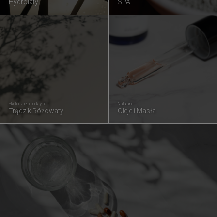
Hydrolaty
SPA
Skuteczne produkty na
Naturalne
Trądzik Różowaty
Oleje i Masła