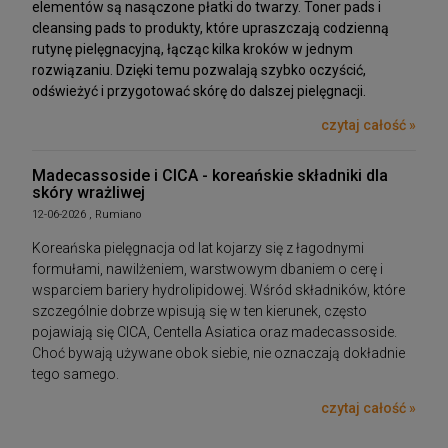
elementów są nasączone płatki do twarzy. Toner pads i
cleansing pads to produkty, które upraszczają codzienną
rutynę pielęgnacyjną, łącząc kilka kroków w jednym
rozwiązaniu. Dzięki temu pozwalają szybko oczyścić,
odświeżyć i przygotować skórę do dalszej pielęgnacji.
czytaj całość »
Madecassoside i CICA - koreańskie składniki dla
skóry wrażliwej
12-06-2026 , Rumiano
Koreańska pielęgnacja od lat kojarzy się z łagodnymi
formułami, nawilżeniem, warstwowym dbaniem o cerę i
wsparciem bariery hydrolipidowej. Wśród składników, które
szczególnie dobrze wpisują się w ten kierunek, często
pojawiają się CICA, Centella Asiatica oraz madecassoside.
Choć bywają używane obok siebie, nie oznaczają dokładnie
tego samego.
czytaj całość »