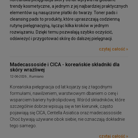
trendy kosmetyczne, a jednym z jej najbardziej praktycznych
elementów są nasączone płatki do twarzy. Toner pads i
cleansing pads to produkty, które upraszczają codzienną
rutynę pielęgnacyjną, łącząc kilka kroków w jednym
rozwiązaniu. Dzięki temu pozwalają szybko oczyścić,
odświeżyć i przygotować skórę do dalszej pielęgnacji.
czytaj całość »
Madecassoside i CICA - koreańskie składniki dla
skóry wrażliwej
12-06-2026 , Rumiano
Koreańska pielęgnacja od lat kojarzy się z łagodnymi
formułami, nawilżeniem, warstwowym dbaniem o cerę i
wsparciem bariery hydrolipidowej. Wśród składników, które
szczególnie dobrze wpisują się w ten kierunek, często
pojawiają się CICA, Centella Asiatica oraz madecassoside.
Choć bywają używane obok siebie, nie oznaczają dokładnie
tego samego.
czytaj całość »