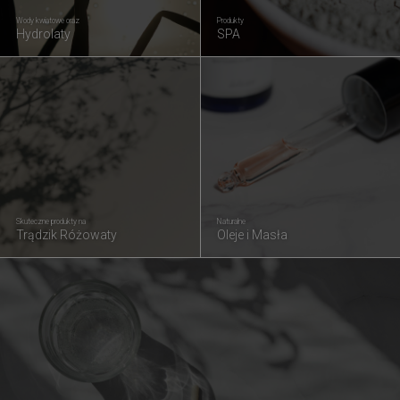
Wody kwiatowe oraz
Produkty
Hydrolaty
SPA
Skuteczne produkty na
Naturalne
Trądzik Różowaty
Oleje i Masła