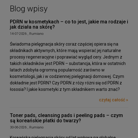
Blog wpisy
PDRN w kosmetykach – co to jest, jakie ma rodzaje i
jak działa na skórę?
14-07-2026 , Rumiano
Świadoma pielęgnacja skóry coraz częściej opiera się na
składnikach aktywnych, które mają wspierać jej naturalne
procesy regeneracyjne i poprawiać wygląd cery. Jednym z
takich składników jest PDRN – substancja, która w ostatnich
latach zdobyła ogromną popularność zarówno w
kosmetologii, jak i w codziennej pielęgnacji domowej. Czym
dokładnie jest PDRN? Czy PDRN z róży różni się od PDRN z
łososia? I jakie kosmetyki z tym składnikiem warto znać?
czytaj całość »
Toner pads, cleansing pads i peeling pads – czym
są koreańskie płatki do twarzy?
30-06-2026 , Rumiano
Koreańska pielęgnacja skóry od lat wpływa na globalne