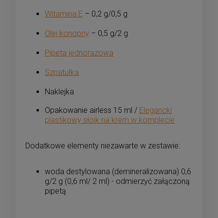
Witamina E
– 0,2 g/0,5 g
Olej konopny
– 0,5 g/2 g
Pipeta jednorazowa
Szpatułka
Naklejka
Opakowanie airless 15 ml /
Elegancki
plastikowy słoik na krem w komplecie
Dodatkowe elementy niezawarte w zestawie:
woda destylowana (demineralizowana) 0,6
g/2 g (0,6 ml/ 2 ml) - odmierzyć załączoną
pipetą