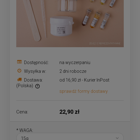
Dostępność:
na wyczerpaniu
Wysyłka w:
2 dni robocze
Dostawa:
od 16,90 zł
- Kurier InPost
(Polska)
sprawdź formy dostawy
Cena nie zawiera ewentualnych kosztów płatności
22,90 zł
Cena:
*
WAGA: