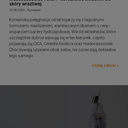
skóry wrażliwej
12-06-2026 , Rumiano
Koreańska pielęgnacja od lat kojarzy się z łagodnymi
formułami, nawilżeniem, warstwowym dbaniem o cerę i
wsparciem bariery hydrolipidowej. Wśród składników, które
szczególnie dobrze wpisują się w ten kierunek, często
pojawiają się CICA, Centella Asiatica oraz madecassoside.
Choć bywają używane obok siebie, nie oznaczają dokładnie
tego samego.
czytaj całość »