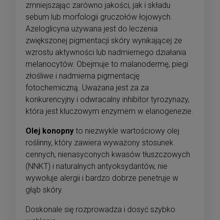
zmniejszając zarówno jakości, jak i składu
sebum lub morfologii gruczołów łojowych.
Azeloglicyna używana jest do leczenia
zwiększonej pigmentacji skóry wynikającej ze
wzrostu aktywności lub nadmiernego działania
melanocytów. Obejmuje to malanodermę, piegi
złośliwe i nadmierna pigmentację
fotochemiczną. Uważana jest za za
konkurencyjny i odwracalny inhibitor tyrozynazy,
która jest kluczowym enzymem w elanogenezie.
Olej konopny
to niezwykle wartościowy olej
roślinny, który zawiera wyważony stosunek
cennych, nienasyconych kwasów tłuszczowych
(NNKT) i naturalnych antyoksydantów, nie
wywołuje alergii i bardzo dobrze penetruje w
głąb skóry.
Doskonale się rozprowadza i dosyć szybko