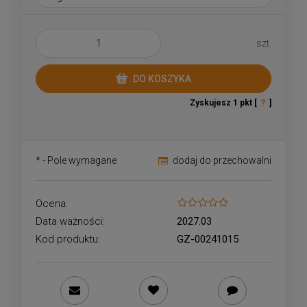
szt.
DO KOSZYKA
Zyskujesz
1
pkt [
?
]
*
- Pole wymagane
dodaj do przechowalni
Ocena:
Data ważności:
2027.03
Kod produktu:
GZ-00241015