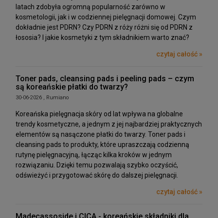
latach zdobyła ogromną popularność zarówno w
kosmetologii, jak i w codziennej pielęgnacji domowej. Czym
dokładnie jest PDRN? Czy PDRN z róży różni się od PDRN z
łososia? I jakie kosmetyki z tym składnikiem warto znać?
czytaj całość »
Toner pads, cleansing pads i peeling pads – czym
są koreańskie płatki do twarzy?
30-06-2026 , Rumiano
Koreańska pielęgnacja skóry od lat wpływa na globalne
trendy kosmetyczne, a jednym z jej najbardziej praktycznych
elementów są nasączone płatki do twarzy. Toner pads i
cleansing pads to produkty, które upraszczają codzienną
rutynę pielęgnacyjną, łącząc kilka kroków w jednym
rozwiązaniu. Dzięki temu pozwalają szybko oczyścić,
odświeżyć i przygotować skórę do dalszej pielęgnacji.
czytaj całość »
Madecassoside i CICA - koreańskie składniki dla