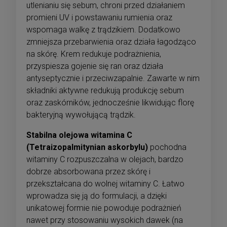
utlenianiu się sebum, chroni przed działaniem
promieni UV i powstawaniu rumienia oraz
wspomaga walkę z trądzikiem. Dodatkowo
zmniejsza przebarwienia oraz działa łagodząco
na skórę. Krem redukuje podrażnienia,
przyspiesza gojenie się ran oraz działa
antyseptycznie i przeciwzapalnie. Zawarte w nim
składniki aktywne redukują produkcję sebum
oraz zaskórników, jednocześnie likwidując florę
bakteryjną wywołującą trądzik.
Stabilna olejowa witamina C
(Tetraizopalmitynian askorbylu)
pochodna
witaminy C rozpuszczalna w olejach, bardzo
dobrze absorbowana przez skórę i
przekształcana do wolnej witaminy C. Łatwo
wprowadza się ją do formulacji, a dzięki
unikatowej formie nie powoduje podrażnień
nawet przy stosowaniu wysokich dawek (na