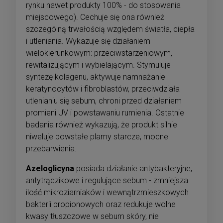
rynku nawet produkty 100% - do stosowania
miejscowego). Cechuje się ona również
szczególną trwałością względem światła, ciepła
i utleniania. Wykazuje się działaniem
wielokierunkowym: przeciwstarzeniowym,
rewitalizującym i wybielającym. Stymuluje
syntezę kolagenu, aktywuje namnażanie
keratynocytów i fibroblastów, przeciwdziała
utlenianiu się sebum, chroni przed działaniem
promieni UV i powstawaniu rumienia. Ostatnie
badania również wykazują, że produkt silnie
niweluje powstałe plamy starcze, mocne
przebarwienia.
Azeloglicyna
posiada działanie antybakteryjne,
antytrądzikowe i regulujące sebum - zmniejsza
ilość mikroziarniaków i wewnątrzmieszkowych
bakterii propionowych oraz redukuje wolne
kwasy tłuszczowe w sebum skóry, nie