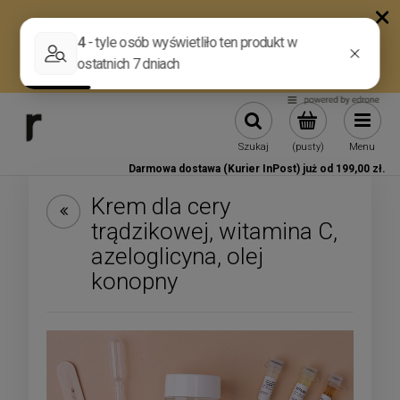
Szukaj
(pusty)
Menu
Darmowa dostawa (Kurier InPost) już od 199,00 zł.
Krem dla cery
trądzikowej, witamina C,
azeloglicyna, olej
konopny