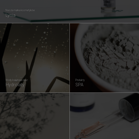
Nasza marka kosmetyków
Lynia
Wody kwiatowe oraz
Produkty
Hydrolaty
SPA