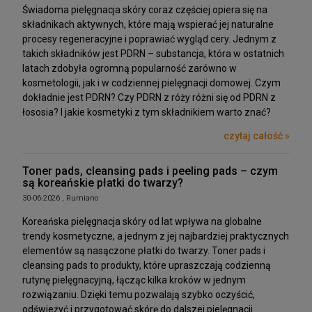
Świadoma pielęgnacja skóry coraz częściej opiera się na
składnikach aktywnych, które mają wspierać jej naturalne
procesy regeneracyjne i poprawiać wygląd cery. Jednym z
takich składników jest PDRN – substancja, która w ostatnich
latach zdobyła ogromną popularność zarówno w
kosmetologii, jak i w codziennej pielęgnacji domowej. Czym
dokładnie jest PDRN? Czy PDRN z róży różni się od PDRN z
łososia? I jakie kosmetyki z tym składnikiem warto znać?
czytaj całość »
Toner pads, cleansing pads i peeling pads – czym
są koreańskie płatki do twarzy?
30-06-2026 , Rumiano
Koreańska pielęgnacja skóry od lat wpływa na globalne
trendy kosmetyczne, a jednym z jej najbardziej praktycznych
elementów są nasączone płatki do twarzy. Toner pads i
cleansing pads to produkty, które upraszczają codzienną
rutynę pielęgnacyjną, łącząc kilka kroków w jednym
rozwiązaniu. Dzięki temu pozwalają szybko oczyścić,
odświeżyć i przygotować skórę do dalszej pielęgnacji.