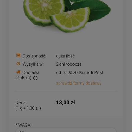
Dostępność:
duża ilość
Wysyłka w:
2 dni robocze
Dostawa:
od 16,90 zł
- Kurier InPost
(Polska)
sprawdź formy dostawy
Cena nie zawiera ewentualnych kosztów płatności
13,00 zł
Cena:
(1
g
=
1,30 zł
)
*
WAGA: