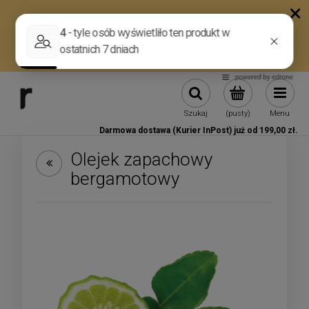
Szukaj
(pusty)
Menu
Darmowa dostawa (Kurier InPost) już od 199,00 zł.
Olejek zapachowy
bergamotowy