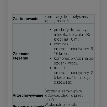
Formulacje kosmetyczne,
Zastosowanie
kąpiel, masaże.
produkty do twarzy,
mleczka do ciała: 3-5
kropli na 10 ml;
kominek
aromaterapeutyczny: 5-
10 kropli;
Zalecane
stężenie
kompres: 5 kropli na pół
szklanki wody;
masaż
aromaterapeutyczny: 2-
5 kropli na 10 ml oleju
bazowego
Szczelnie zamknięty w
Przechowywanie
lodówce, chronić przed
dziećmi.
W olejach, alkoholu
Rozpuszczalność