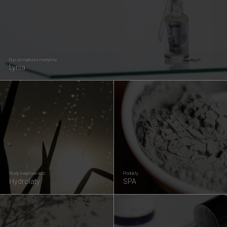
Nasza marka kosmetyków
Lynia
Wody kwiatowe oraz
Produkty
Hydrolaty
SPA