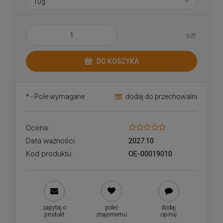
szt.
DO KOSZYKA
*
- Pole wymagane
dodaj do przechowalni
Ocena:
Data ważności:
2027.10
Kod produktu:
OE-00019010
zapytaj o
poleć
dodaj
produkt
znajomemu
opinię