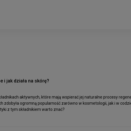
 i jak działa na skórę?
składnikach aktywnych, które mają wspierać jej naturalne procesy regen
tach zdobyła ogromną popularność zarówno w kosmetologii, jak i w codz
etyki z tym składnikiem warto znać?