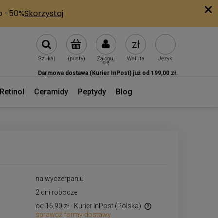
Szukaj
(pusty)
Zaloguj
Waluta
Język
się
Darmowa dostawa (Kurier InPost) już od 199,00 zł.
Retinol
Ceramidy
Peptydy
Blog
na wyczerpaniu
2 dni robocze
od 16,90 zł
- Kurier InPost
(Polska)
sprawdź formy dostawy