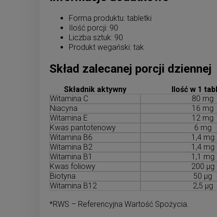
Forma produktu: tabletki
Ilość porcji: 90
Liczba sztuk: 90
Produkt wegański: tak
Skład zalecanej porcji dziennej
Składnik aktywny
Ilość w 1 tab
Witamina C
80 mg
Niacyna
16 mg
Witamina E
12 mg
Kwas pantotenowy
6 mg
Witamina B6
1,4 mg
Witamina B2
1,4 mg
Witamina B1
1,1 mg
Kwas foliowy
200 µg
Biotyna
50 µg
Witamina B12
2,5 µg
*RWS – Referencyjna Wartość Spożycia.