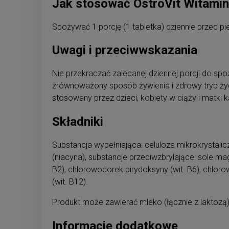
Jak stosować OstroVit Witami
Spożywać 1 porcję (1 tabletka) dziennie przed p
Uwagi i przeciwwskazania
Nie przekraczać zalecanej dziennej porcji do spo
zrównoważony sposób żywienia i zdrowy tryb życ
stosowany przez dzieci, kobiety w ciąży i matk
Składniki
Substancja wypełniająca: celuloza mikrokrystalicz
(niacyna), substancje przeciwzbrylające: sole 
B2), chlorowodorek pirydoksyny (wit. B6), chlor
(wit. B12).
Produkt może zawierać mleko (łącznie z laktozą), 
Informacje dodatkowe