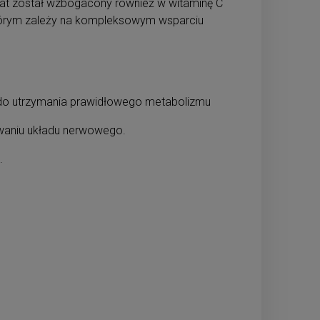
arat został wzbogacony również w witaminę C
 którym zależy na kompleksowym wsparciu
ę do utrzymania prawidłowego metabolizmu
waniu układu nerwowego.
.