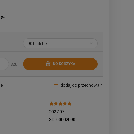
Cena nie zawiera ewentualnych kosztów
płatności
 zł
szt.
DO KOSZYKA
ne
dodaj do przechowalni
2027.07
SD-00002090