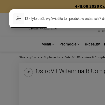
Menu
Promocje
K-beauty – 
Strona główna
Suplementy
OstroVit Witamina B Comple
OstroVit Witamina B Comp