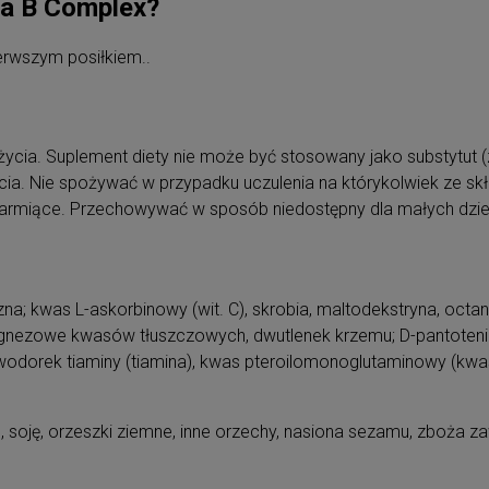
na B Complex?
ierwszym posiłkiem..
życia. Suplement diety nie może być stosowany jako substytut (
ia. Nie spożywać w przypadku uczulenia na którykolwiek ze skł
i karmiące. Przechowywać w sposób niedostępny dla małych dzie
na; kwas L-askorbinowy (wit. C), skrobia, maltodekstryna, octan 
magnezowe kwasów tłuszczowych, dwutlenek krzemu; D-pantotenia
owodorek tiaminy (tiamina), kwas pteroilomonoglutaminowy (kwas
soję, orzeszki ziemne, inne orzechy, nasiona sezamu, zboża zawie