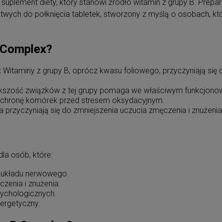
 suplement diety, który stanowi źródło witamin z grupy B. Prep
łatwych do połknięcia tabletek, stworzony z myślą o osobach,
B Complex?
:
Witaminy z grupy B, oprócz kwasu foliowego, przyczyniają si
szość związków z tej grupy pomaga we właściwym funkcjono
ochronę komórek przed stresem oksydacyjnym.
a przyczyniają się do zmniejszenia uczucia zmęczenia i znużenia
la osób, które:
 układu nerwowego.
zenia i znużenia.
sychologicznych.
ergetyczny.