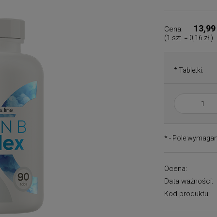
13,99
Cena:
(1
szt.
=
0,16 zł
)
*
Tabletki:
*
- Pole wymaga
Ocena:
Data ważności:
Kod produktu: