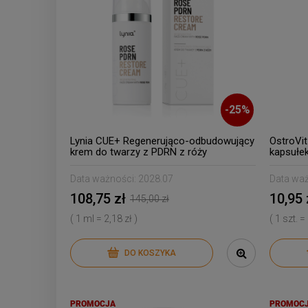
-
25
%
Lynia CUE+ Regenerująco-odbudowujący
OstroVi
krem do twarzy z PDRN z róży
kapsułe
Data ważności:
2028.07
Data waż
108,75 zł
10,95 
145,00 zł
( 1 ml = 2,18 zł )
( 1 szt. =
DO KOSZYKA
PROMOCJA
PROMOC