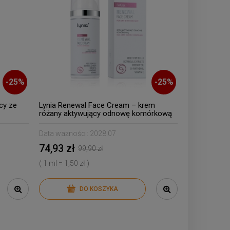
-
25
%
-
25
%
cy ze
Lynia Renewal Face Cream – krem
różany aktywujący odnowę komórkową
Data ważności:
2028.07
74,93 zł
99,90 zł
( 1 ml = 1,50 zł )
DO KOSZYKA