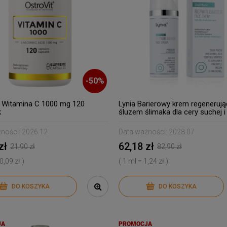
-
50
%
t Witamina C 1000 mg 120
Lynia Barierowy krem regenerują
k
śluzem ślimaka dla cery suchej i
dojrzałej
ności:
2026.12
Data ważności:
2028.07
zł
62,18 zł
21,90 zł
82,90 zł
 0,09 zł )
( 1 ml = 1,24 zł )
DO KOSZYKA
DO KOSZYKA
JA
PROMOCJA