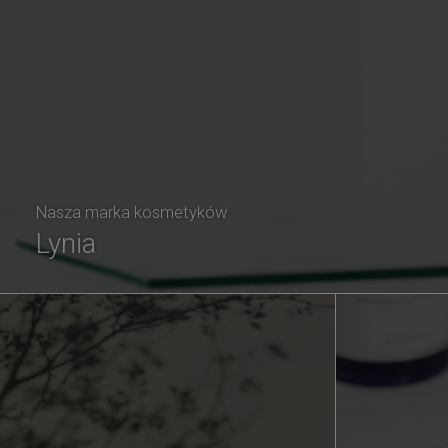
Nasza marka kosmetyków
Lynia