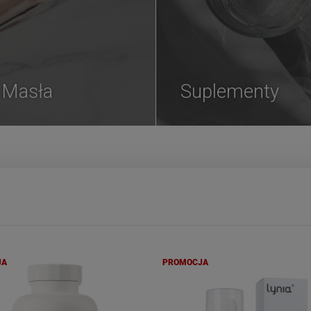
i Masła
Suplementy
JA
PROMOCJA