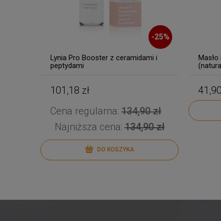
-
25
%
Lynia Pro Booster z ceramidami i
Masło 
peptydami
(natura
101,18 zł
41,90
Cena regularna:
134,90 zł
Najniższa cena:
134,90 zł
DO KOSZYKA