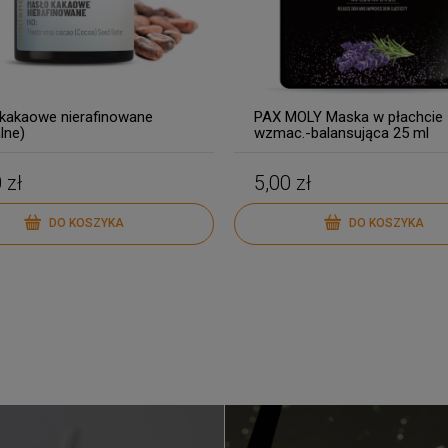
kakaowe nierafinowane
PAX MOLY Maska w płachcie
lne)
wzmac.-balansująca 25 ml
 zł
5,00 zł
DO KOSZYKA
DO KOSZYKA