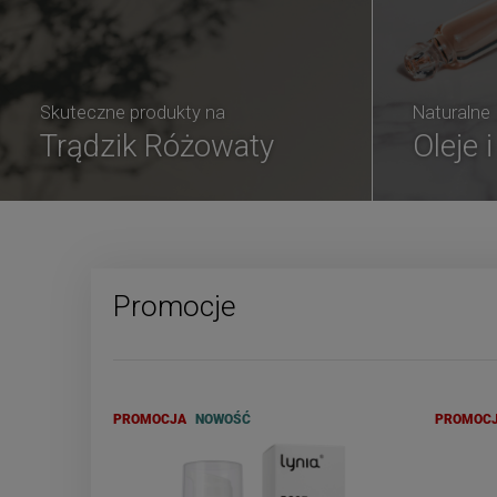
Skuteczne produkty na
Naturalne
Trądzik Różowaty
Oleje 
Promocje
PROMOCJA
NOWOŚĆ
PROMOC