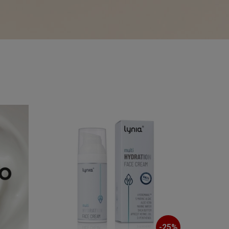
-
25
%