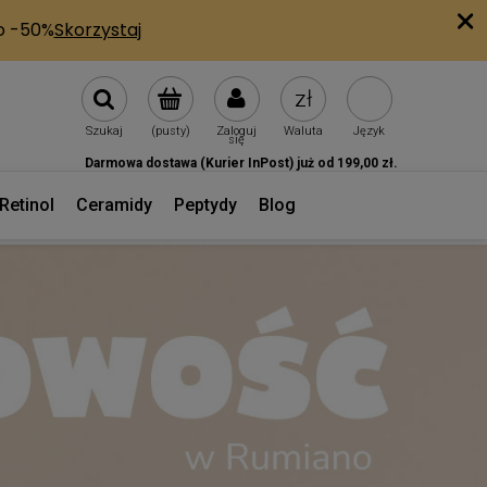
Szukaj
(pusty)
Zaloguj
Waluta
Język
się
Darmowa dostawa (Kurier InPost) już od 199,00 zł.
Retinol
Ceramidy
Peptydy
Blog