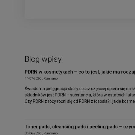
Blog wpisy
PDRN w kosmetykach – co to jest, jakie ma rodzaje
14-07-2026 , Rumiano
Świadoma pielęgnacja skóry coraz częściej opiera się na 
składników jest PDRN – substancja, która w ostatnich la
Czy PDRN z róży różni się od PDRN z łososia? I jakie kosm
Toner pads, cleansing pads i peeling pads – czym
30-06-2026 , Rumiano