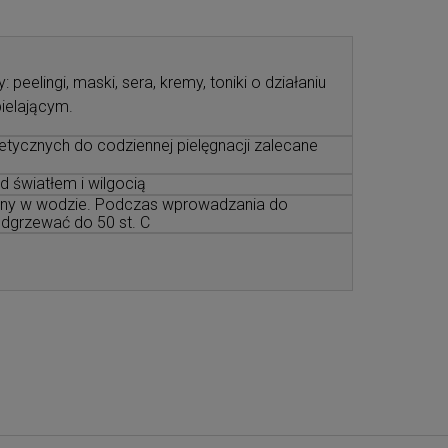
 peelingi, maski, sera, kremy, toniki o działaniu
bielającym.
ycznych do codziennej pielęgnacji zalecane
ed światłem i wilgocią
lny w wodzie. Podczas wprowadzania do
dgrzewać do 50 st. C
iera ewentualnych kosztów