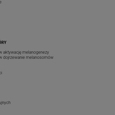
e
ÓRY
w aktywację melanogenezy
 w dojrzewanie melanosomów
ci
yjnych