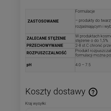
Formulacje
– produkty do twarzy:
ZASTOSOWANIE
rozjaśniającym i wy
W produktach kosmet
ZALECANE STĘŻENIE
stężenie o do 1,5%.
PRZECHOWYWANIE
2-8 st.C chronić prz
Produkt rozpuszcza
ROZPUSZCZALNOŚĆ
formulacji można po
pH
4.0 – 7.5
Koszty dostawy
Kraj wysyłki:
Cena nie zaw
płatności