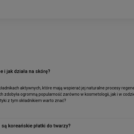
 i jak działa na skórę?
składnikach aktywnych, które mają wspierać jej naturalne procesy regen
tach zdobyła ogromną popularność zarówno w kosmetologii, jak i w codz
etyki z tym składnikiem warto znać?
 są koreańskie płatki do twarzy?