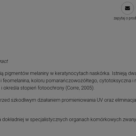
zapytaj o pro
tract
 pigmentów melaniny w keratynocytach naskórka. Istnieją dwa
 i feomelanina, koloru pomarańczowożółtego, cytotoksyczna i
i określa stopień fotoochrony (Corre, 2005).
rzed szkodliwym działaniem promieniowania UV oraz eliminacj
, a dokładniej w specjalistycznych organach komórkowych z