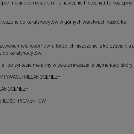
y (pre-melanosom stadium I, a następnie II stopnia).To następ
rzenoszone do keratynocytów w górnych warstwach naskórka.
rzewanie melanosomów, a także ich niszczenie, z korzyścią dla p
w do keratynocytów.
cie i po syntezie melaniny w celu zmniejszenia pigmentacji skóry
 AKTYWACJI MELANOGENEZY
ELANOGENEZY
E ILOŚCI PIGMENTÓW