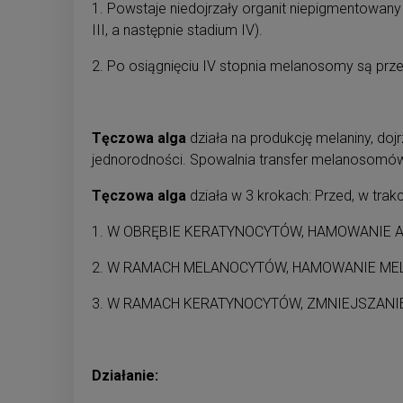
1. Powstaje niedojrzały organit niepigmentowan
III, a następnie stadium IV).
2. Po osiągnięciu IV stopnia melanosomy są p
Tęczowa alga
działa na produkcję melaniny, doj
jednorodności. Spowalnia transfer melanosomó
Tęczowa alga
działa w 3 krokach: Przed, w trak
1. W OBRĘBIE KERATYNOCYTÓW, HAMOWANIE
2. W RAMACH MELANOCYTÓW, HAMOWANIE M
3. W RAMACH KERATYNOCYTÓW, ZMNIEJSZANI
Działanie: