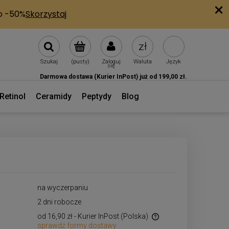
Szukaj
(pusty)
Zaloguj
Waluta
Język
się
Darmowa dostawa (Kurier InPost) już od 199,00 zł.
Retinol
Ceramidy
Peptydy
Blog
na wyczerpaniu
2 dni robocze
od 16,90 zł
- Kurier InPost
(Polska)
sprawdź formy dostawy