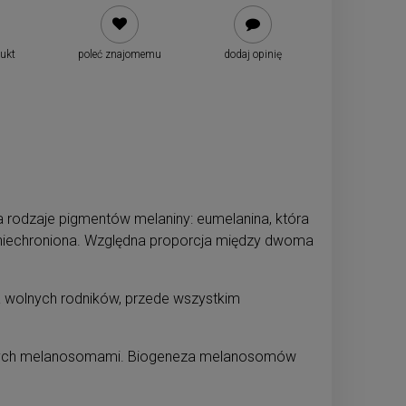
dukt
poleć znajomemu
dodaj opinię
 rodzaje pigmentów melaniny: eumelanina, która
 niechroniona. Względna proporcja między dwoma
a wolnych rodników, przede wszystkim
wanych melanosomami. Biogeneza melanosomów