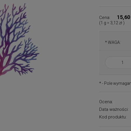
15,60
Cena:
(1
g
=
3,12 zł
)
*
WAGA:
*
- Pole wymaga
Ocena:
Data ważności:
Kod produktu: