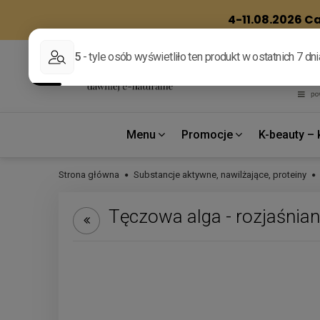
Menu
Promocje
K-beauty – 
Strona główna
Substancje aktywne, nawilżające, proteiny
Tęczowa alga - rozjaśnian