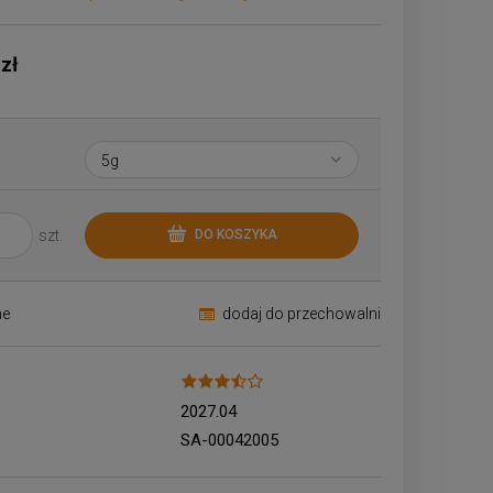
Cena nie zawiera ewentualnych kosztów
płatności
 zł
szt.
DO KOSZYKA
ne
dodaj do przechowalni
2027.04
SA-00042005