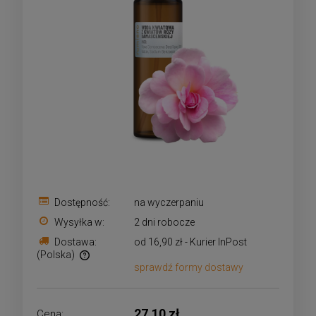
Dostępność:
na wyczerpaniu
Wysyłka w:
2 dni robocze
Dostawa:
od 16,90 zł
- Kurier InPost
(Polska)
sprawdź formy dostawy
Cena nie zawiera ewentualnych kosztów płatności
27,10 zł
Cena: