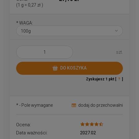
(1
g
=
0,27 zł
)
*
WAGA:
szt.
DO KOSZYKA
Zyskujesz
1
pkt [
?
]
*
- Pole wymagane
dodaj do przechowalni
Ocena:
Data ważności:
2027.02