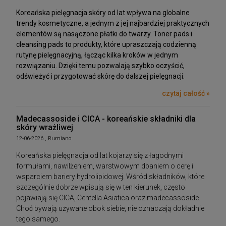
Koreańska pielęgnacja skóry od lat wpływa na globalne
trendy kosmetyczne, a jednym z jej najbardziej praktycznych
elementów są nasączone płatki do twarzy. Toner pads i
cleansing pads to produkty, które upraszczają codzienną
rutynę pielęgnacyjną, łącząc kilka kroków w jednym
rozwiązaniu. Dzięki temu pozwalają szybko oczyścić,
odświeżyć i przygotować skórę do dalszej pielęgnacji.
czytaj całość »
Madecassoside i CICA - koreańskie składniki dla
skóry wrażliwej
12-06-2026 , Rumiano
Koreańska pielęgnacja od lat kojarzy się z łagodnymi
formułami, nawilżeniem, warstwowym dbaniem o cerę i
wsparciem bariery hydrolipidowej. Wśród składników, które
szczególnie dobrze wpisują się w ten kierunek, często
pojawiają się CICA, Centella Asiatica oraz madecassoside.
Choć bywają używane obok siebie, nie oznaczają dokładnie
tego samego.