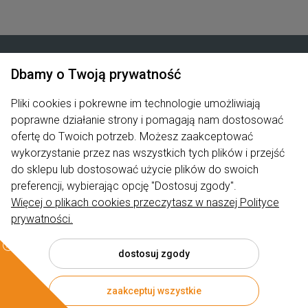
Dbamy o Twoją prywatność
Zakupy
Pliki cookies i pokrewne im technologie umożliwiają
Produkty
poprawne działanie strony i pomagają nam dostosować
ofertę do Twoich potrzeb. Możesz zaakceptować
Pomoc
wykorzystanie przez nas wszystkich tych plików i przejść
do sklepu lub dostosować użycie plików do swoich
Moje konto
preferencji, wybierając opcję "Dostosuj zgody".
Więcej o plikach cookies przeczytasz w naszej Polityce
Informacje
prywatności.
dostosuj zgody
© 2026 rumiano.pl . Wszelkie prawa zastrzeżone.
zaakceptuj wszystkie
Styl graficzny ShopGadget.pl
Sklep internetowy Shoper.pl