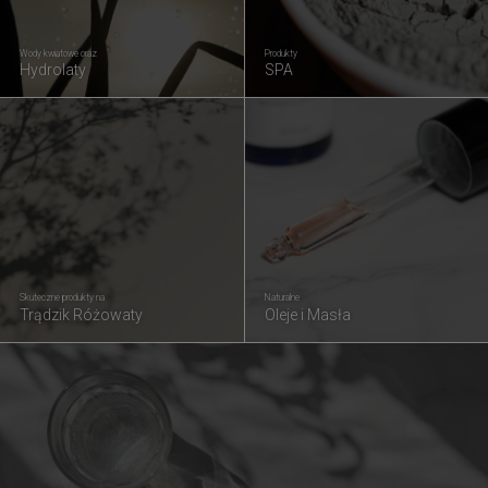
Wody kwiatowe oraz
Produkty
Hydrolaty
SPA
Skuteczne produkty na
Naturalne
Trądzik Różowaty
Oleje i Masła