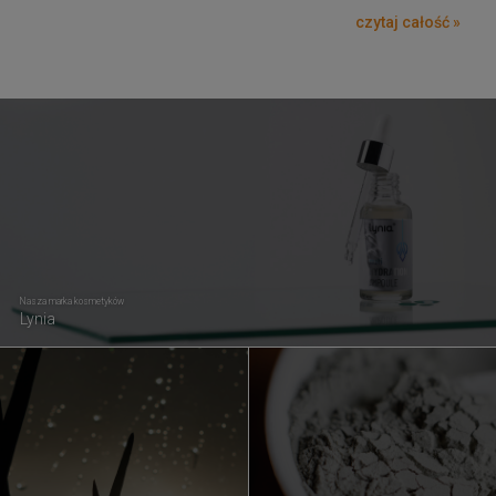
czytaj całość »
Nasza marka kosmetyków
Lynia