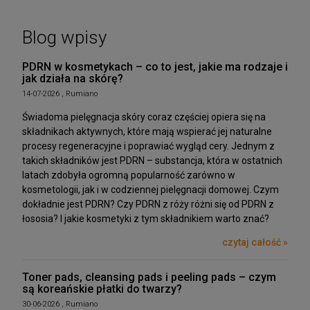
Blog wpisy
PDRN w kosmetykach – co to jest, jakie ma rodzaje i
jak działa na skórę?
14-07-2026 , Rumiano
Świadoma pielęgnacja skóry coraz częściej opiera się na
składnikach aktywnych, które mają wspierać jej naturalne
procesy regeneracyjne i poprawiać wygląd cery. Jednym z
takich składników jest PDRN – substancja, która w ostatnich
latach zdobyła ogromną popularność zarówno w
kosmetologii, jak i w codziennej pielęgnacji domowej. Czym
dokładnie jest PDRN? Czy PDRN z róży różni się od PDRN z
łososia? I jakie kosmetyki z tym składnikiem warto znać?
czytaj całość »
Toner pads, cleansing pads i peeling pads – czym
są koreańskie płatki do twarzy?
30-06-2026 , Rumiano