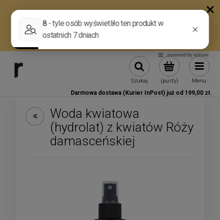
Szukaj
(pusty)
Menu
Darmowa dostawa (Kurier InPost) już od 199,00 zł.
Woda kwiatowa
(hydrolat) z kwiatów Róży
damasceńskiej