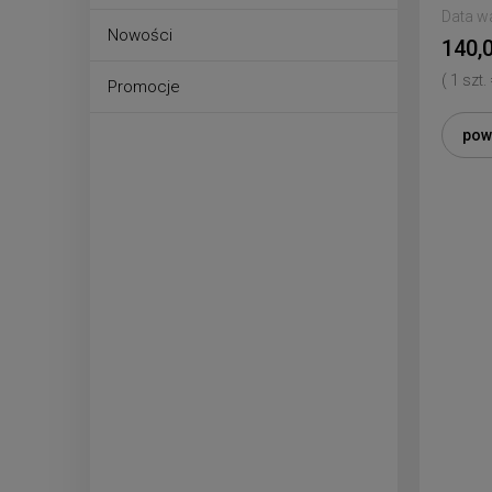
Data w
Nowości
140,0
( 1 szt.
Promocje
pow