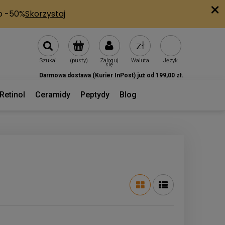
Szukaj
(pusty)
Zaloguj
Waluta
Język
się
Darmowa dostawa (Kurier InPost) już od 199,00 zł.
Retinol
Ceramidy
Peptydy
Blog