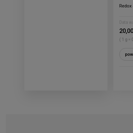
Redox
Data w
20,00
( 1 g = 
pow