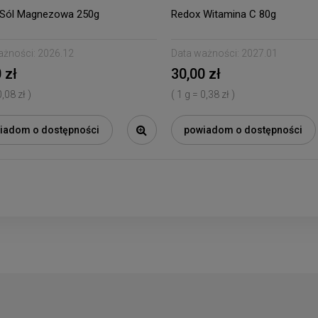
 Sól Magnezowa 250g
Redox Witamina C 80g
ażności:
2026.12
Data ważności:
2027.01
 zł
30,00 zł
0,08 zł )
( 1 g = 0,38 zł )
iadom o dostępności
powiadom o dostępności