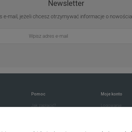
Newsletter
s e-mail, jeżeli chcesz otrzymywać informacje o nowościa
Pomoc
Moje konto
Jak zapłacić?
Logowanie
Przewodnik po sklepie
Program lojalno
ka
Częste pytania
Twoje zamówien
zne
Polityka prywatności
Ustawienia kont