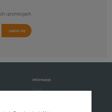
ch i promocjach.
zapisz się
Informacje
O nas
ściowy
Private label
ia
Kontakt
a
BHP