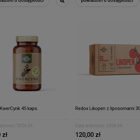
iadom o dostępności
powiadom o dostępności
KwerCynk 45 kaps.
Redox Likopen z liposomami 30
ażności:
2026.09
Data ważności:
2026.04
 zł
120,00 zł