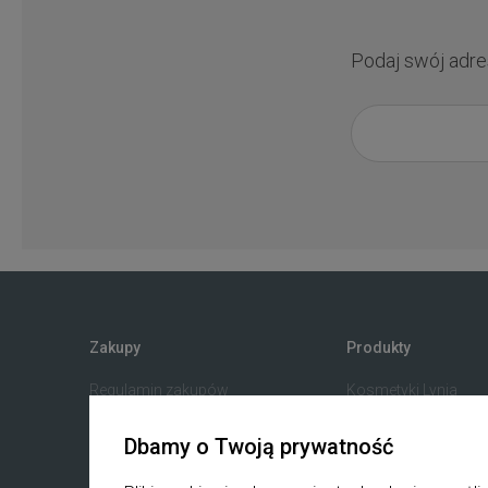
Podaj swój adre
Zakupy
Produkty
Regulamin zakupów
Kosmetyki Lynia
Blak Weeks
K-beauty
Dbamy o Twoją prywatność
B2B
Pielęgnacja koreańs
Reklamacje i zwroty
Surowce Kosmetyc