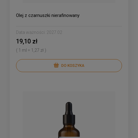
Olej z czarnuszki nierafinowany
Data ważności:
2027.02
19,10 zł
( 1 ml = 1,27 zł )
DO KOSZYKA