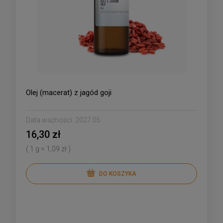
Olej (macerat) z jagód goji
Data ważności:
2027.05
16,30 zł
( 1 g = 1,09 zł )
DO KOSZYKA