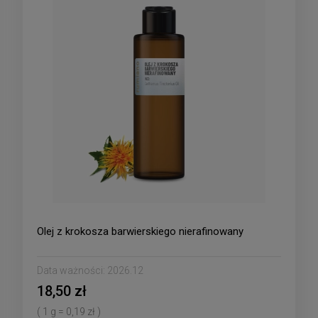
Olej z krokosza barwierskiego nierafinowany
Data ważności:
2026.12
18,50 zł
( 1 g = 0,19 zł )