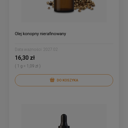
Olej konopny nierafinowany
Data ważności:
2027.02
16,30 zł
( 1 g = 1,09 zł )
DO KOSZYKA