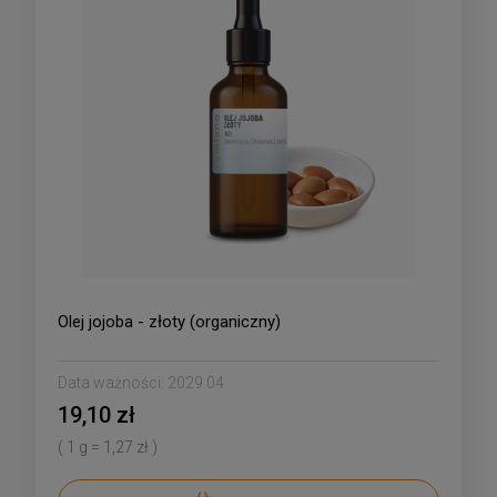
Olej jojoba - złoty (organiczny)
Data ważności:
2029.04
19,10 zł
( 1 g = 1,27 zł )