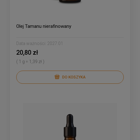
Olej Tamanu nierafinowany
Data ważności:
2027.01
20,80 zł
( 1 g = 1,39 zł )
DO KOSZYKA