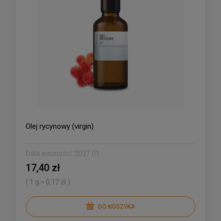
Olej rycynowy (virgin)
Data ważności:
2027.01
17,40 zł
( 1 g = 0,17 zł )
DO KOSZYKA