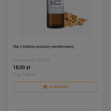
Olej z kiełków pszenicy nierafinowany
Data ważności:
2027.02
18,00 zł
( 1 g = 1,20 zł )
DO KOSZYKA