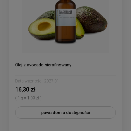
Olej z avocado nierafinowany
Data ważności:
2027.01
16,30 zł
( 1 g = 1,09 zł )
powiadom o dostępności