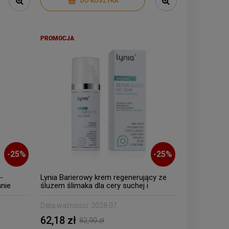
DO KOSZYKA
PROMOCJA
-
25
%
-
25
%
-
Lynia Barierowy krem regenerujący ze
anie
śluzem ślimaka dla cery suchej i
dojrzałej
Data ważności:
2028.07
62,18 zł
82,90 zł