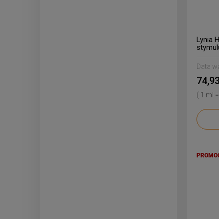
Lynia 
stymul
Data w
74,93
( 1 ml =
PROMO