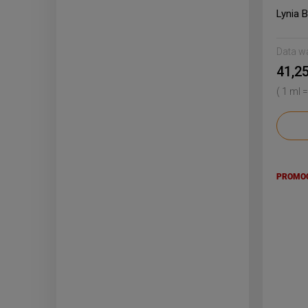
Lynia B
Data w
41,25
( 1 ml =
PROMO