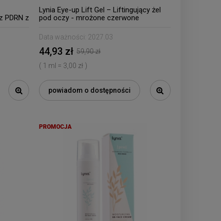
Lynia Eye-up Lift Gel – Liftingujący żel
z PDRN z
pod oczy - mrożone czerwone
winogrona, kwas hialuronowy, woda
morska głębinowa
Data ważności:
2027.03
44,93 zł
59,90 zł
( 1 ml = 3,00 zł )
powiadom o dostępności
PROMOCJA