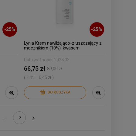
-
25
%
-
25
%
Lynia Krem nawilżająco-złuszczający z
mocznikiem (10%), kwasem
salicylowym (2%) oraz kwasem
mlekowym (2%)
Data ważności:
2028.03
66,75 zł
89,00 zł
( 1 ml = 0,45 zł )
DO KOSZYKA
...
7
»