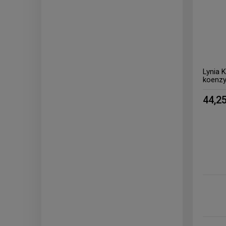
Lynia K
koenz
44,25