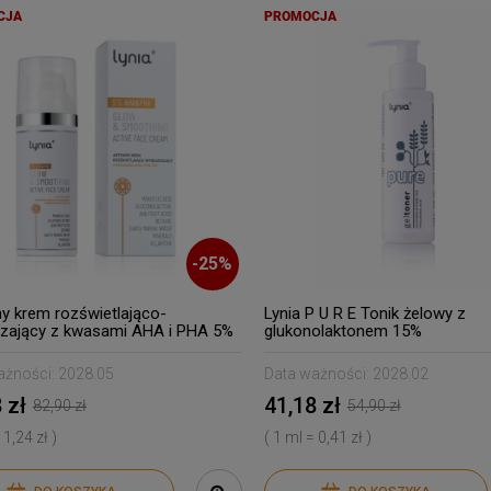
CJA
PROMOCJA
-
25
%
y krem rozświetlająco-
Lynia P U R E Tonik żelowy z
zający z kwasami AHA i PHA 5%
glukonolaktonem 15%
ażności:
2028.05
Data ważności:
2028.02
 zł
41,18 zł
82,90 zł
54,90 zł
 1,24 zł )
( 1 ml = 0,41 zł )