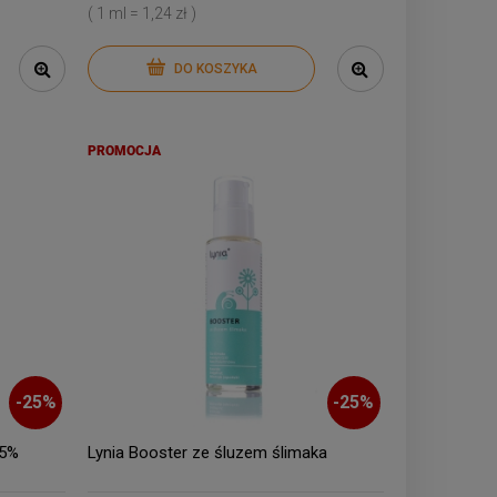
( 1 ml = 1,24 zł )
DO KOSZYKA
PROMOCJA
-
25
%
-
25
%
 5%
Lynia Booster ze śluzem ślimaka