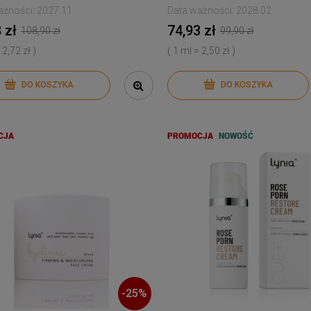
ażności:
2027.11
Data ważności:
2028.02
 zł
74,93 zł
108,90 zł
99,90 zł
 2,72 zł )
( 1 ml = 2,50 zł )
DO KOSZYKA
DO KOSZYKA
CJA
PROMOCJA
NOWOŚĆ
-
25
%