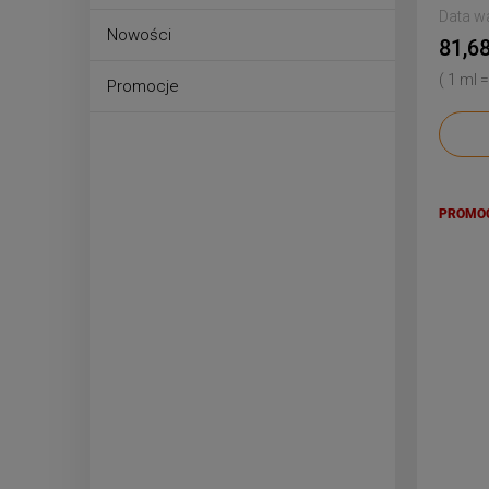
Data w
Nowości
81,68
( 1 ml =
Promocje
PROMO