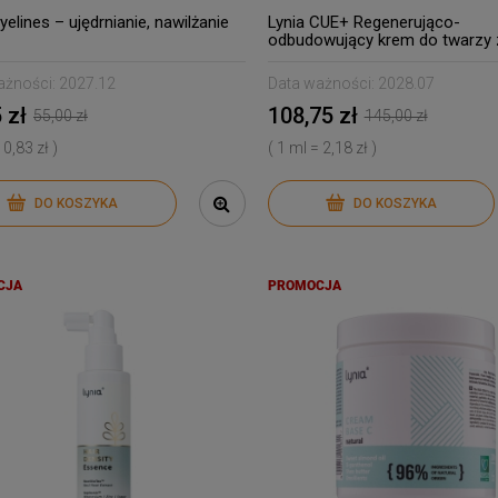
yelines – ujędrnianie, nawilżanie
Lynia CUE+ Regenerująco-
odbudowujący krem do twarzy 
róży
ażności:
2027.12
Data ważności:
2028.07
 zł
108,75 zł
55,00 zł
145,00 zł
 0,83 zł )
( 1 ml = 2,18 zł )
DO KOSZYKA
DO KOSZYKA
CJA
PROMOCJA