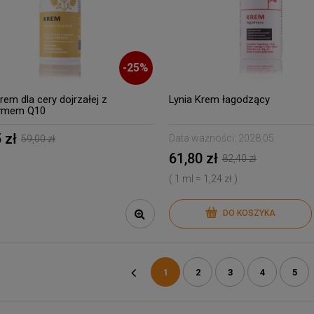
-
25
%
rem dla cery dojrzałej z
Lynia Krem łagodzący
ymem Q10
 zł
Data ważności:
2028.05
59,00 zł
61,80 zł
82,40 zł
( 1 ml = 1,24 zł )
DO KOSZYKA
1
2
3
4
5
«