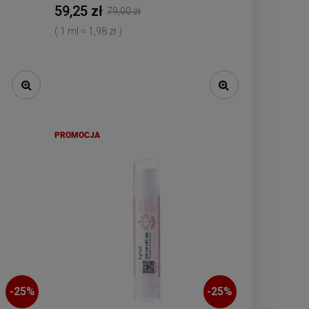
59,25 zł
79,00 zł
( 1 ml = 1,98 zł )
PROMOCJA
-
25
%
-
25
%