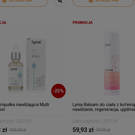
DO KOSZYKA
DO KOSZYKA
CJA
PROMOCJA
-
25
%
Ampułka nawilżająca Multi
Lynia Balsam do ciała z kofeiną
ion
nawilżanie, regeneracja, ujędrni
ażności:
2027.09
Data ważności:
2027.04
 zł
59,93 zł
109,90 zł
79,90 zł