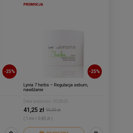
PROMOCJA
-
25
%
-
25
%
Lynia 7 herbs – Regulacja sebum,
nawilżanie
Data ważności:
2028.05
41,25 zł
55,00 zł
( 1 ml = 0,83 zł )