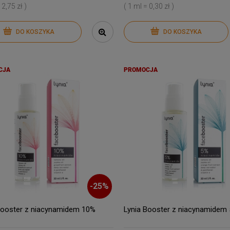
 2,75 zł )
( 1 ml = 0,30 zł )
DO KOSZYKA
DO KOSZYKA
CJA
PROMOCJA
-
25
%
Booster z niacynamidem 10%
Lynia Booster z niacynamidem