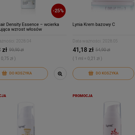
-
25
%
Hair Density Essence – wcierka
Lynia Krem bazowy C
ująca wzrost włosów
ażności:
2028.04
Data ważności:
2028.05
 zł
41,18 zł
99,90 zł
54,90 zł
 0,75 zł )
( 1 ml = 0,21 zł )
DO KOSZYKA
DO KOSZYKA
CJA
PROMOCJA