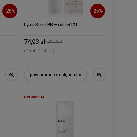
-
25
%
-
25
%
Lynia Krem BB – odcień 01
74,93 zł
99,90 zł
( 1 ml = 2,50 zł )
powiadom o dostępności
PROMOCJA