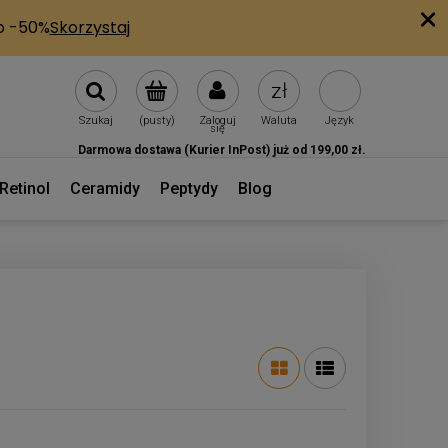
Szukaj
(pusty)
Zaloguj
Waluta
Język
się
Darmowa dostawa (Kurier InPost) już od 199,00 zł.
Retinol
Ceramidy
Peptydy
Blog