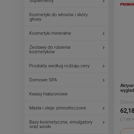
Suplementy
PROMO
Kosmetyki do włosów i skóry
głowy
Kosmetyki mineralne
Zestawy do robienia
kosmetyków
Produkty według rodzaju cery
Domowe SPA
Aktywn
wygład
Kwasy hialuronowe
Data w
Masła i oleje zimnotłoczone
62,18
( 1 ml =
Bazy kosmetyczne, emulgatory
oraz woski