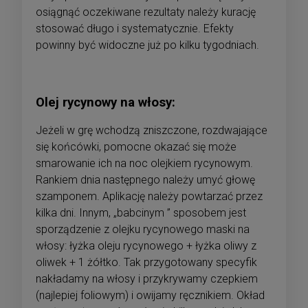
osiągnąć oczekiwane rezultaty należy kurację
stosować długo i systematycznie. Efekty
powinny być widoczne już po kilku tygodniach.
Olej rycynowy na włosy:
Jeżeli w grę wchodzą zniszczone, rozdwajające
się końcówki, pomocne okazać się może
smarowanie ich na noc olejkiem rycynowym.
Rankiem dnia następnego należy umyć głowę
szamponem. Aplikację należy powtarzać przez
kilka dni. Innym, „babcinym ” sposobem jest
sporządzenie z olejku rycynowego maski na
włosy: łyżka oleju rycynowego + łyżka oliwy z
oliwek + 1 żółtko. Tak przygotowany specyfik
nakładamy na włosy i przykrywamy czepkiem
(najlepiej foliowym) i owijamy ręcznikiem. Okład