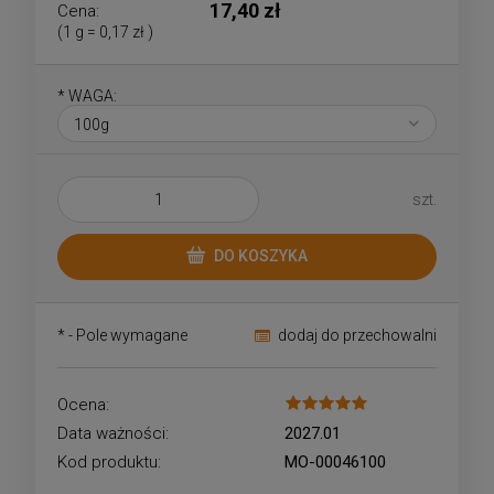
17,40 zł
Cena:
(1
g
=
0,17 zł
)
*
WAGA:
szt.
DO KOSZYKA
*
- Pole wymagane
dodaj do przechowalni
Ocena:
Data ważności:
2027.01
Kod produktu:
MO-00046100