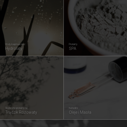
Wody kwiatowe oraz
Produkty
Hydrolaty
SPA
Skuteczne produkty na
Naturalne
Trądzik Różowaty
Oleje i Masła