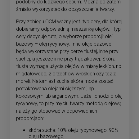
podobny do ludzkiego sebum. Można go zatem
śmiało wykorzystać do oczyszczania twarzy.
Przy zabiegu OCM ważny jest typ cery, dla której
dobieramy odpowiednią mieszankę olejów. Typ
cery decyduje tutaj o wyborze proporcji: olej
bazowy – olej rycynowy. Inne oleje bazowe
będą wykorzystane przy cerze tłustej, inne przy
suchej, a jeszcze inne przy trądzikowej. Skóra
tłusta wymaga użycia olejów w miarę lekkich, np.
migdałowego, z orzechów włoskich czy też z
moreli. Natomiast sucha skóra może zostać
potraktowana olejami cięższymi, np.
kokosowym lub arganowym. Jeżeli chodzi o olej
rycynowy, to przy myciu twarzy metodą olejową
należy go stosować w odpowiednich
proporcjach:
skóra sucha: 10% oleju rycynowego, 90%
oleju bazowego,