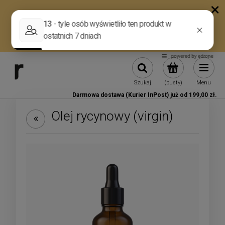
Szukaj
(pusty)
Menu
Darmowa dostawa (Kurier InPost) już od 199,00 zł.
Olej rycynowy (virgin)