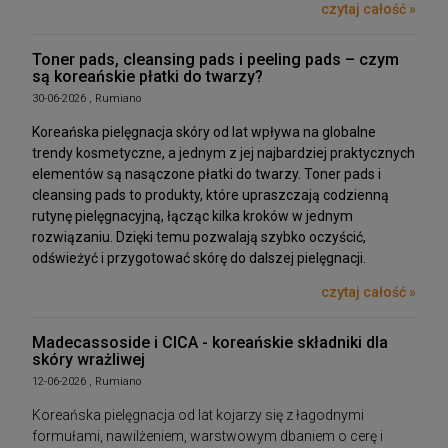
czytaj całość »
Toner pads, cleansing pads i peeling pads – czym
są koreańskie płatki do twarzy?
30-06-2026 , Rumiano
Koreańska pielęgnacja skóry od lat wpływa na globalne
trendy kosmetyczne, a jednym z jej najbardziej praktycznych
elementów są nasączone płatki do twarzy. Toner pads i
cleansing pads to produkty, które upraszczają codzienną
rutynę pielęgnacyjną, łącząc kilka kroków w jednym
rozwiązaniu. Dzięki temu pozwalają szybko oczyścić,
odświeżyć i przygotować skórę do dalszej pielęgnacji.
czytaj całość »
Madecassoside i CICA - koreańskie składniki dla
skóry wrażliwej
12-06-2026 , Rumiano
Koreańska pielęgnacja od lat kojarzy się z łagodnymi
formułami, nawilżeniem, warstwowym dbaniem o cerę i