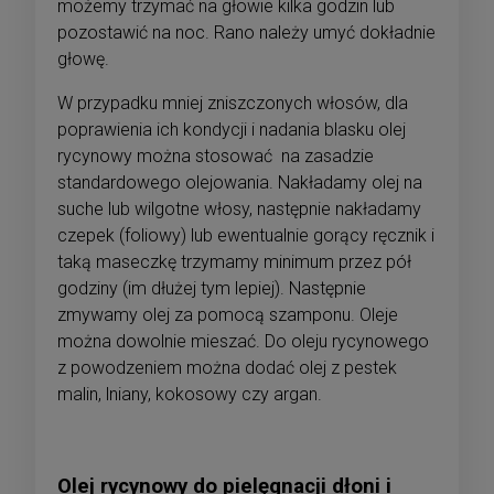
możemy trzymać na głowie kilka godzin lub
pozostawić na noc. Rano należy umyć dokładnie
głowę.
W przypadku mniej zniszczonych włosów, dla
poprawienia ich kondycji i nadania blasku olej
rycynowy można stosować na zasadzie
standardowego olejowania. Nakładamy olej na
suche lub wilgotne włosy, następnie nakładamy
czepek (foliowy) lub ewentualnie gorący ręcznik i
taką maseczkę trzymamy minimum przez pół
godziny (im dłużej tym lepiej). Następnie
zmywamy olej za pomocą szamponu. Oleje
można dowolnie mieszać. Do oleju rycynowego
z powodzeniem można dodać olej z pestek
malin, lniany, kokosowy czy argan.
Olej rycynowy do pielęgnacji dłoni i