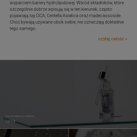
wsparciem bariery hydrolipidowej. Wśród składników, które
szczególnie dobrze wpisują się w ten kierunek, często
pojawiają się CICA, Centella Asiatica oraz madecassoside.
Choć bywają używane obok siebie, nie oznaczają dokładnie
tego samego.
czytaj całość »
Nasza marka kosmetyków
Lynia