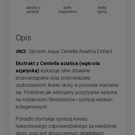
zapytaj o
poleć
dodaj
produkt
znajomemu
opinię
Opis
INCI:
Glycerin, Aqua, Centella Asiatica Extract
Ekstrakt z Centella asiatica (wąkrota
azjatycka)
wykazuje silne działanie
przeciwzapalne oraz przeciwdziała
uszkodzeniom tkanki skóry w procesie starzenia
się. Podobnie jak estrogeny pozytywnie wpływa
na metabolizm fibroblastów i syntezę włókien
kolagenowych.
Ponadto stymuluje syntezę kwasu
hialuronowego odpowiedzialnego za nawilżenie
skóry oraz jest drogocennym składnikiem