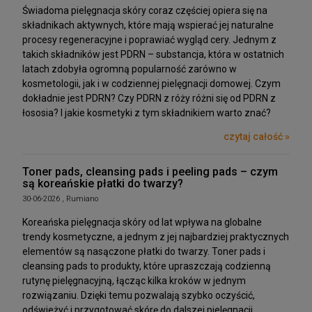
Świadoma pielęgnacja skóry coraz częściej opiera się na
składnikach aktywnych, które mają wspierać jej naturalne
procesy regeneracyjne i poprawiać wygląd cery. Jednym z
takich składników jest PDRN – substancja, która w ostatnich
latach zdobyła ogromną popularność zarówno w
kosmetologii, jak i w codziennej pielęgnacji domowej. Czym
dokładnie jest PDRN? Czy PDRN z róży różni się od PDRN z
łososia? I jakie kosmetyki z tym składnikiem warto znać?
czytaj całość »
Toner pads, cleansing pads i peeling pads – czym
są koreańskie płatki do twarzy?
30-06-2026 , Rumiano
Koreańska pielęgnacja skóry od lat wpływa na globalne
trendy kosmetyczne, a jednym z jej najbardziej praktycznych
elementów są nasączone płatki do twarzy. Toner pads i
cleansing pads to produkty, które upraszczają codzienną
rutynę pielęgnacyjną, łącząc kilka kroków w jednym
rozwiązaniu. Dzięki temu pozwalają szybko oczyścić,
odświeżyć i przygotować skórę do dalszej pielęgnacji.