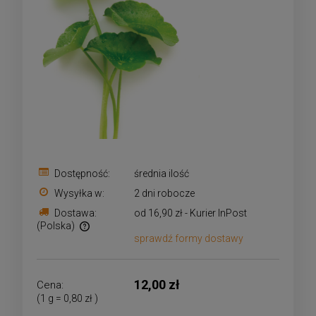
Dostępność:
średnia ilość
Wysyłka w:
2 dni robocze
Dostawa:
od 16,90 zł
- Kurier InPost
(Polska)
sprawdź formy dostawy
Cena nie zawiera ewentualnych kosztów płatności
12,00 zł
Cena:
(1
g
=
0,80 zł
)