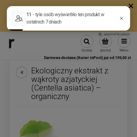
Szukaj
(pusty)
Menu
Darmowa dostawa (Kurier InPost) już od 199,00 zł.
Ekologiczny ekstrakt z
wąkroty azjatyckiej
(Centella asiatica) –
organiczny