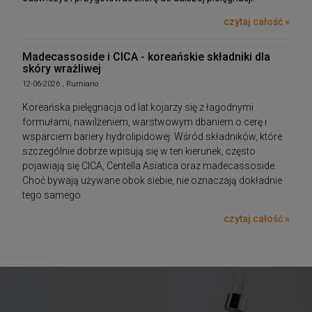
czytaj całość »
Madecassoside i CICA - koreańskie składniki dla
skóry wrażliwej
12-06-2026 , Rumiano
Koreańska pielęgnacja od lat kojarzy się z łagodnymi
formułami, nawilżeniem, warstwowym dbaniem o cerę i
wsparciem bariery hydrolipidowej. Wśród składników, które
szczególnie dobrze wpisują się w ten kierunek, często
pojawiają się CICA, Centella Asiatica oraz madecassoside.
Choć bywają używane obok siebie, nie oznaczają dokładnie
tego samego.
czytaj całość »