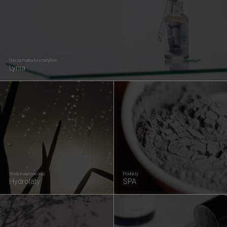
Nasza marka kosmetyków
Lynia
Wody kwiatowe oraz
Produkty
Hydrolaty
SPA