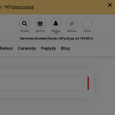
Szukaj
(pusty)
Zaloguj
Waluta
Język
się
Darmowa dostawa (Kurier InPost) już od 199,00 zł.
Retinol
Ceramidy
Peptydy
Blog