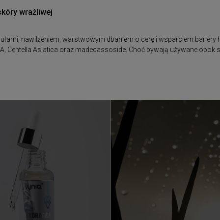
skóry wrażliwej
rmułami, nawilżeniem, warstwowym dbaniem o cerę i wsparciem bariery h
CICA, Centella Asiatica oraz madecassoside. Choć bywają używane obok 