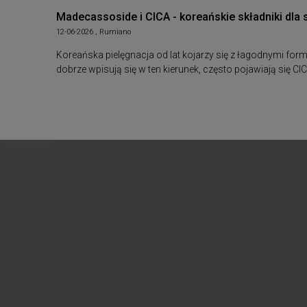
Madecassoside i CICA - koreańskie składniki dla 
12-06-2026 , Rumiano
Koreańska pielęgnacja od lat kojarzy się z łagodnymi fo
dobrze wpisują się w ten kierunek, często pojawiają się 