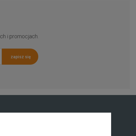
ch i promocjach.
zapisz się
Informacje
O nas
ściowy
Private label