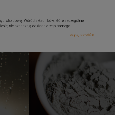
ydrolipidowej. Wśród składników, które szczególnie
siebie, nie oznaczają dokładnie tego samego.
czytaj całość »