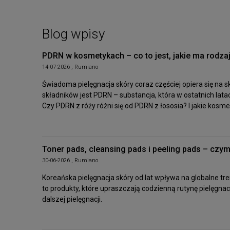
Blog wpisy
PDRN w kosmetykach – co to jest, jakie ma rodzaje
14-07-2026 , Rumiano
Świadoma pielęgnacja skóry coraz częściej opiera się na 
składników jest PDRN – substancja, która w ostatnich la
Czy PDRN z róży różni się od PDRN z łososia? I jakie kosm
Toner pads, cleansing pads i peeling pads – czym
30-06-2026 , Rumiano
Koreańska pielęgnacja skóry od lat wpływa na globalne tr
to produkty, które upraszczają codzienną rutynę pielęgna
dalszej pielęgnacji.