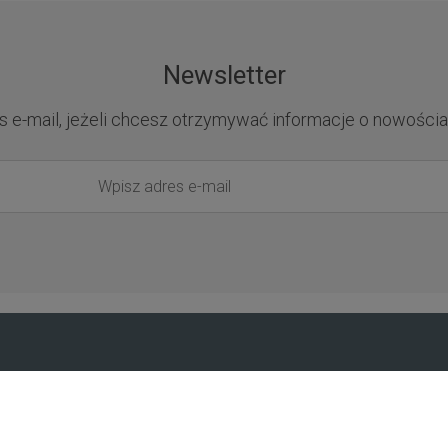
Newsletter
s e-mail, jeżeli chcesz otrzymywać informacje o nowościa
Pomoc
Moje konto
Jak zapłacić?
Logowanie
Przewodnik po sklepie
Program lojalno