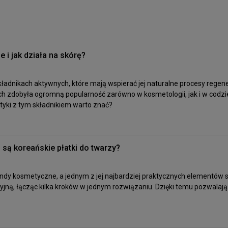
 i jak działa na skórę?
składnikach aktywnych, które mają wspierać jej naturalne procesy regen
tach zdobyła ogromną popularność zarówno w kosmetologii, jak i w codz
etyki z tym składnikiem warto znać?
 są koreańskie płatki do twarzy?
endy kosmetyczne, a jednym z jej najbardziej praktycznych elementów s
cyjną, łącząc kilka kroków w jednym rozwiązaniu. Dzięki temu pozwalaj