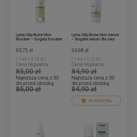
Lynia Oily/Acne Skin
Lynia Oily/Acne Skin Serum
Booster – bogaty booster
– Bogate serum dla cery
dla cery tłustej, trądzikowej
tłustej, trądzikowej z
z kwasem szikimowym i
kwasem szikimowym i
63,75 zł
63,68 zł
azeloglicyną
azeloglicyną
( 1 ml = 2,13 zł )
( 1 ml = 2,12 zł )
Cena regularna:
Cena regularna:
85,00 zł
84,90 zł
Najniższa cena z 30
Najniższa cena z 30
dni przed obniżką:
dni przed obniżką:
85,00 zł
84,90 zł
DO KOSZYKA