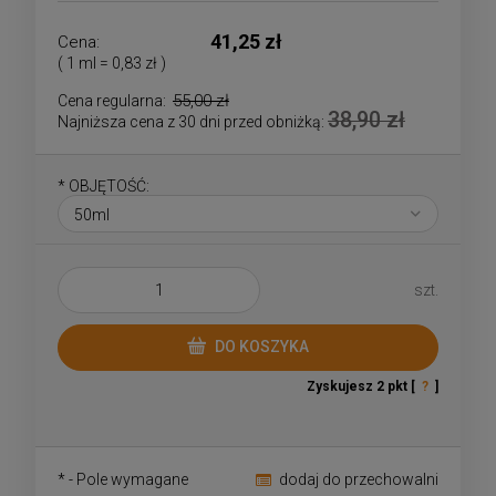
41,25 zł
Cena:
( 1
ml
=
0,83 zł
)
55,00 zł
Cena regularna:
38,90 zł
Najniższa cena z 30 dni przed obniżką:
*
OBJĘTOŚĆ:
szt.
DO KOSZYKA
Zyskujesz
2
pkt [
?
]
*
- Pole wymagane
dodaj do przechowalni