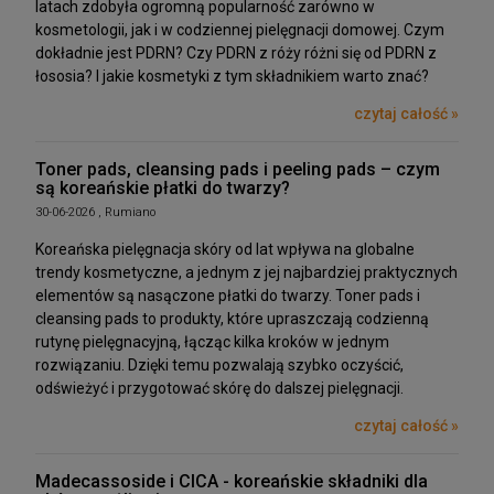
latach zdobyła ogromną popularność zarówno w
kosmetologii, jak i w codziennej pielęgnacji domowej. Czym
dokładnie jest PDRN? Czy PDRN z róży różni się od PDRN z
łososia? I jakie kosmetyki z tym składnikiem warto znać?
czytaj całość »
Toner pads, cleansing pads i peeling pads – czym
są koreańskie płatki do twarzy?
30-06-2026 , Rumiano
Koreańska pielęgnacja skóry od lat wpływa na globalne
trendy kosmetyczne, a jednym z jej najbardziej praktycznych
elementów są nasączone płatki do twarzy. Toner pads i
cleansing pads to produkty, które upraszczają codzienną
rutynę pielęgnacyjną, łącząc kilka kroków w jednym
rozwiązaniu. Dzięki temu pozwalają szybko oczyścić,
odświeżyć i przygotować skórę do dalszej pielęgnacji.
czytaj całość »
Madecassoside i CICA - koreańskie składniki dla