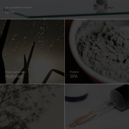
Nasza marka kosmetyków
Lynia
Wody kwiatowe oraz
Produkty
Hydrolaty
SPA