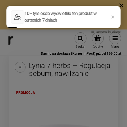
Szukaj
(pusty)
Menu
Darmowa dostawa (Kurier InPost) już od 199,00 zł.
Lynia 7 herbs – Regulacja
sebum, nawilżanie
PROMOCJA