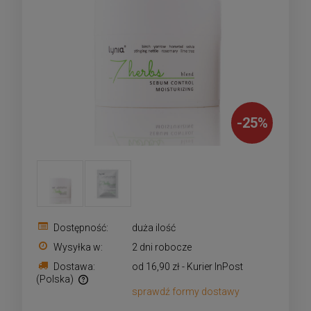
-
25
%
Dostępność:
duża ilość
Wysyłka w:
2 dni robocze
Dostawa:
od 16,90 zł
- Kurier InPost
(Polska)
sprawdź formy dostawy
Cena nie zawiera ewentualnych kosztów płatności