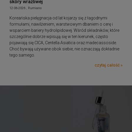
skóry wrażliwej
12-06-2026 , Rumiano
Koreańska pielęgnacja od lat kojarzy się z łagodnymi
formułami, nawilżeniem, warstwowym dbaniem o cerę i
wsparciem bariery hydrolipidowej. Wśród składników, które
szczególnie dobrze wpisują się w ten kierunek, często
pojawiają się CICA, Centella Asiatica oraz madecassoside.
Choć bywają używane obok siebie, nie oznaczają dokładnie
tego samego.
czytaj całość »