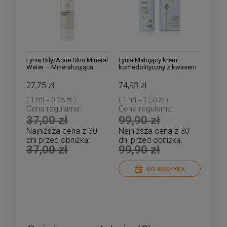
Lynia Oily/Acne Skin Mineral
Lynia Matujący krem
Water – Mineralizująca
komedolityczny z kwasem
mgiełka/tonik dla cery
szikimowym, azeloglicyną i
tłustej i trądzikowej z
pudrem bambusowym
27,75 zł
74,93 zł
kwasem szikimowym
( 1 ml = 0,28 zł )
( 1 ml = 1,50 zł )
Cena regularna:
Cena regularna:
37,00 zł
99,90 zł
Najniższa cena z 30
Najniższa cena z 30
dni przed obniżką:
dni przed obniżką:
37,00 zł
99,90 zł
DO KOSZYKA