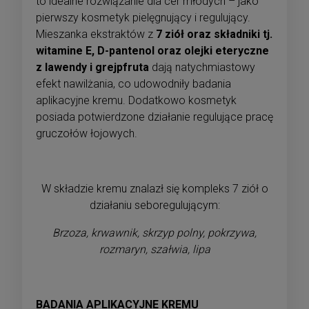
to idealne rozwiązanie dla cer młodych – jako
pierwszy kosmetyk pielęgnujący i regulujący.
Mieszanka ekstraktów z
7 ziół oraz składniki tj.
witamine E, D-pantenol oraz olejki eteryczne
z lawendy i grejpfruta
dają natychmiastowy
efekt nawilżania, co udowodniły badania
aplikacyjne kremu. Dodatkowo kosmetyk
posiada potwierdzone działanie regulujące pracę
gruczołów łojowych.
W składzie kremu znalazł się kompleks 7 ziół o
działaniu seboregulującym:
Brzoza, krwawnik, skrzyp polny, pokrzywa,
rozmaryn, szałwia, lipa
BADANIA APLIKACYJNE KREMU