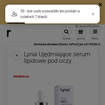
Szukaj
(pusty)
Menu
Darmowa dostawa (Kurier InPost) już od 199,00 zł.
Lynia Ujędrniające serum
lipidowe pod oczy
PROMOCJA