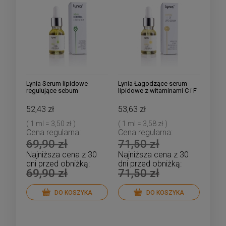
Lynia Serum lipidowe
Lynia Łagodzące serum
regulujące sebum
lipidowe z witaminami C i F
52,43 zł
53,63 zł
( 1 ml = 3,50 zł )
( 1 ml = 3,58 zł )
Cena regularna:
Cena regularna:
69,90 zł
71,50 zł
Najniższa cena z 30
Najniższa cena z 30
dni przed obniżką:
dni przed obniżką:
69,90 zł
71,50 zł
DO KOSZYKA
DO KOSZYKA