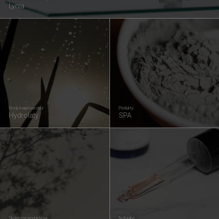
Lynia
Wody kwiatowe oraz
Produkty
Hydrolaty
SPA
Skuteczne produkty na
Naturalne