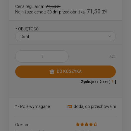
71,50 zł
Cena regularna:
71,50 zł
Najniższa cena z 30 dni przed obniżką:
*
OBJĘTOŚĆ:
szt.
DO KOSZYKA
Zyskujesz
2
pkt [
?
]
*
- Pole wymagane
dodaj do przechowalni
Ocena: