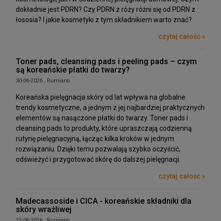
dokładnie jest PDRN? Czy PDRN z róży różni się od PDRN z
łososia? I jakie kosmetyki z tym składnikiem warto znać?
czytaj całość »
Toner pads, cleansing pads i peeling pads – czym
są koreańskie płatki do twarzy?
30-06-2026 , Rumiano
Koreańska pielęgnacja skóry od lat wpływa na globalne
trendy kosmetyczne, a jednym z jej najbardziej praktycznych
elementów są nasączone płatki do twarzy. Toner pads i
cleansing pads to produkty, które upraszczają codzienną
rutynę pielęgnacyjną, łącząc kilka kroków w jednym
rozwiązaniu. Dzięki temu pozwalają szybko oczyścić,
odświeżyć i przygotować skórę do dalszej pielęgnacji.
czytaj całość »
Madecassoside i CICA - koreańskie składniki dla
skóry wrażliwej
12-06-2026 , Rumiano