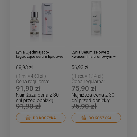
Lynia Ujędrniająco-
Lynia Serum żelowe z
łagodzące serum lipidowe
kwasem hialuronowym –
z witaminami A,C,E i F
Potrójna Moc
68,93 zł
56,93 zł
( 1 ml = 4,60 zł )
( 1 szt. = 1,14 zł )
Cena regularna:
Cena regularna:
91,90 zł
75,90 zł
Najniższa cena z 30
Najniższa cena z 30
dni przed obniżką:
dni przed obniżką:
91,90 zł
75,90 zł
DO KOSZYKA
DO KOSZYKA