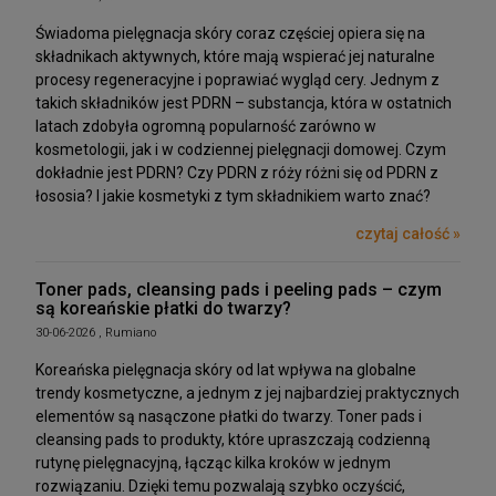
Świadoma pielęgnacja skóry coraz częściej opiera się na
składnikach aktywnych, które mają wspierać jej naturalne
procesy regeneracyjne i poprawiać wygląd cery. Jednym z
takich składników jest PDRN – substancja, która w ostatnich
latach zdobyła ogromną popularność zarówno w
kosmetologii, jak i w codziennej pielęgnacji domowej. Czym
dokładnie jest PDRN? Czy PDRN z róży różni się od PDRN z
łososia? I jakie kosmetyki z tym składnikiem warto znać?
czytaj całość »
Toner pads, cleansing pads i peeling pads – czym
są koreańskie płatki do twarzy?
30-06-2026 , Rumiano
Koreańska pielęgnacja skóry od lat wpływa na globalne
trendy kosmetyczne, a jednym z jej najbardziej praktycznych
elementów są nasączone płatki do twarzy. Toner pads i
cleansing pads to produkty, które upraszczają codzienną
rutynę pielęgnacyjną, łącząc kilka kroków w jednym
rozwiązaniu. Dzięki temu pozwalają szybko oczyścić,