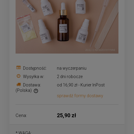
Dostępność:
na wyczerpaniu
Wysyłka w:
2 dni robocze
Dostawa:
od 16,90 zł
- Kurier InPost
(Polska)
sprawdź formy dostawy
Cena nie zawiera ewentualnych kosztów płatności
25,90 zł
Cena:
*
WAGA: