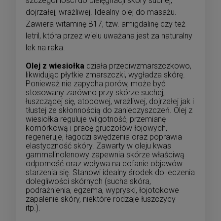
szczególności do pielęgnacji skóry suchej,
dojrzałej, wrażliwej. Idealny olej do masażu.
Zawiera witaminę B17, tzw. amigdalinę czy też
letril, która przez wielu uważana jest za naturalny
lek na raka.
Olej z wiesiołka
działa przeciwzmarszczkowo,
likwidując płytkie zmarszczki, wygładza skórę.
Ponieważ nie zapycha porów, może być
stosowany zarówno przy skórze suchej,
łuszczącej się, atopowej, wrażliwej, dojrzałej jak i
tłustej ze skłonnością do zanieczyszczeń. Olej z
wiesiołka reguluje wilgotność, przemianę
komórkową i pracę gruczołów łojowych,
regeneruje, łagodzi swędzenia oraz poprawia
elastyczność skóry. Zawarty w oleju kwas
gammalinolenowy zapewnia skórze właściwą
odporność oraz wpływa na cofanie objawów
starzenia się. Stanowi idealny środek do leczenia
dolegliwości skórnych (sucha skóra,
podrażnienia, egzema, wypryski, łojotokowe
zapalenie skóry, niektóre rodzaje łuszczycy
itp.).