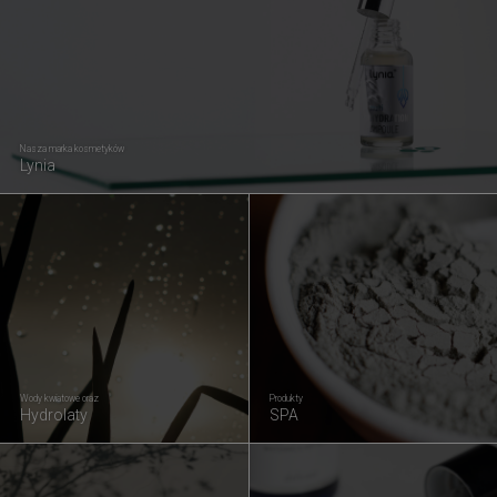
Nasza marka kosmetyków
Lynia
Wody kwiatowe oraz
Produkty
Hydrolaty
SPA