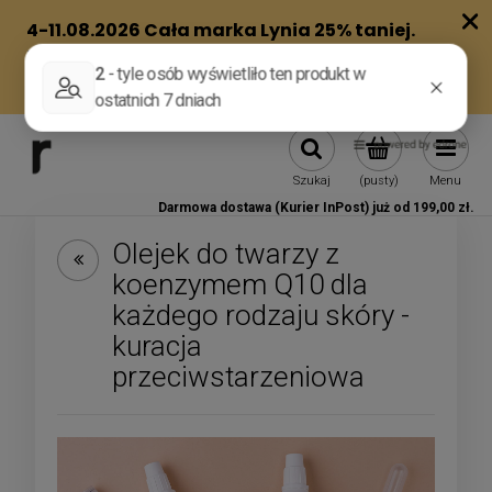
Szukaj
(pusty)
Menu
Darmowa dostawa (Kurier InPost) już od 199,00 zł.
Olejek do twarzy z
koenzymem Q10 dla
każdego rodzaju skóry -
kuracja
przeciwstarzeniowa