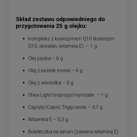
Skład zestawu odpowiedniego do
przygotowania 25 g olejku:
Kompleks z koenzymem Q10 (koenzym
Q10, skwalan, witamina E) – 1 g
Olej jojoba – 6 g
Olej z pestek moreli – 6 g
Olej z wiesiołka – 6 g
Shea Light/Isopropyl myristate – 1 g
Caprylic/Capric Triglyceride – 4,7 g
Witamina E – 0,3 g
Buteleczka na serum (zawiera witaminę E)