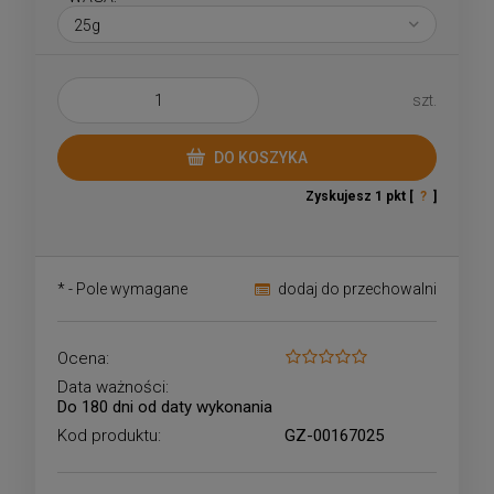
szt.
DO KOSZYKA
Zyskujesz
1
pkt [
?
]
*
- Pole wymagane
dodaj do przechowalni
Ocena:
Data ważności:
Do 180 dni od daty wykonania
Kod produktu:
GZ-00167025