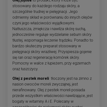
Olej jojoba
to produkt, który może być
stosowany do każdego rodzaju skóry, a
szczególnie trudnej w pielęgnacji. Jego
odmienny skład w porównaniu do innych olejów
czyni jego właściwości wyjątkowymi.
Natłuszcza, zmiękcza i nawilża skórę suchą,
jednocześnie reguluje wydzielanie sebum skóry
tłustej, wspomaga leczenie trądziku. Ponadto to
bardzo skuteczny preparat stosowany w
pielęgnacji skóry wrażliwej. Przyspiesza gojenie
się ran oraz regenerację komórek skóry.
Pomocny w walce z łupieżem, przy egzemach
oraz łuszczycy.
Olej z pestek moreli
tłoczony jest na zimno z
nasion owoców moreli zwyczajnej, jest
nierafinowany. Olej z pestek moreli posiada
przede wszystkim właściwości nawilżające, jest
bogaty w witaminy A i E. Polecany w