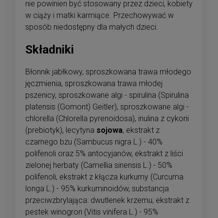
nie powinien być stosowany przez dzieci, kobiety
w ciąży i matki karmiące. Przechowywać w
sposób niedostępny dla małych dzieci.
Składniki
Błonnik jabłkowy, sproszkowana trawa młodego
jęczmienia, sproszkowana trawa młodej
pszenicy, sproszkowane algi - spirulina (Spirulina
platensis (Gomont) Geitler), sproszkowane algi -
chlorella (Chlorella pyrenoidosa), inulina z cykorii
(prebiotyk), lecytyna
sojowa
, ekstrakt z
czarnego bzu (Sambucus nigra L.) - 40%
polifenoli oraz 5% antocyjanów, ekstrakt z liści
zielonej herbaty (Camellia sinensis L.) - 50%
polifenoli, ekstrakt z kłącza kurkumy (Curcuma
longa L.) - 95% kurkuminoidów, substancja
przeciwzbrylająca: dwutlenek krzemu; ekstrakt z
pestek winogron (Vitis vinifera L.) - 95%