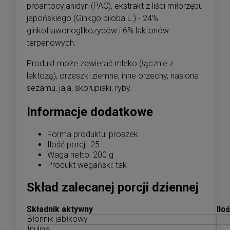
proantocyjanidyn (PAC), ekstrakt z liści miłorzębu
japońskiego (Ginkgo biloba L.) - 24%
ginkoflawonoglikozydów i 6% laktonów
terpenowych.
Produkt może zawierać mleko (łącznie z
laktozą), orzeszki ziemne, inne orzechy, nasiona
sezamu, jaja, skorupiaki, ryby.
Informacje dodatkowe
Forma produktu: proszek
Ilość porcji: 25
Waga netto: 200 g
Produkt wegański: tak
Skład zalecanej porcji dziennej
Składnik aktywny
Ilo
Błonnik jabłkowy
Inulina