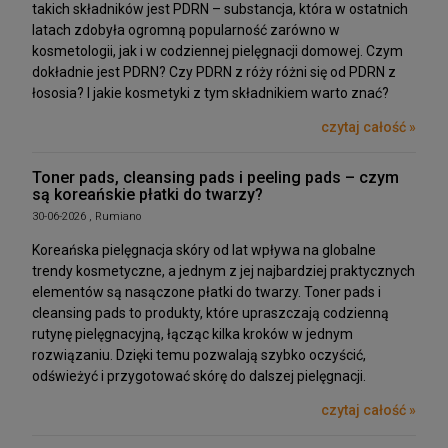
takich składników jest PDRN – substancja, która w ostatnich
latach zdobyła ogromną popularność zarówno w
kosmetologii, jak i w codziennej pielęgnacji domowej. Czym
dokładnie jest PDRN? Czy PDRN z róży różni się od PDRN z
łososia? I jakie kosmetyki z tym składnikiem warto znać?
czytaj całość »
Toner pads, cleansing pads i peeling pads – czym
są koreańskie płatki do twarzy?
30-06-2026 , Rumiano
Koreańska pielęgnacja skóry od lat wpływa na globalne
trendy kosmetyczne, a jednym z jej najbardziej praktycznych
elementów są nasączone płatki do twarzy. Toner pads i
cleansing pads to produkty, które upraszczają codzienną
rutynę pielęgnacyjną, łącząc kilka kroków w jednym
rozwiązaniu. Dzięki temu pozwalają szybko oczyścić,
odświeżyć i przygotować skórę do dalszej pielęgnacji.
czytaj całość »