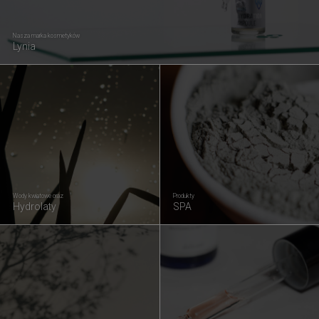
Nasza marka kosmetyków
Lynia
Wody kwiatowe oraz
Produkty
Hydrolaty
SPA