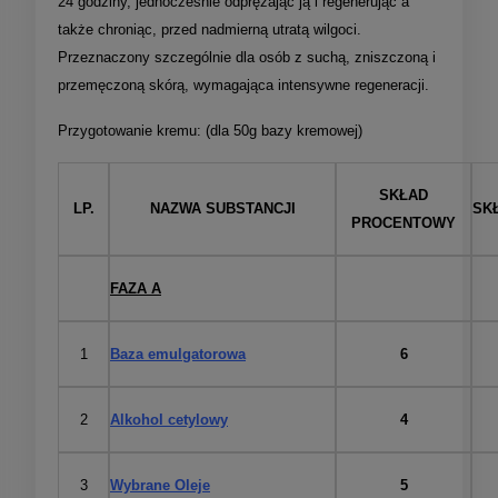
24 godziny, jednocześnie odprężając ją i regenerując a
także chroniąc, przed nadmierną utratą wilgoci.
Przeznaczony szczególnie dla osób z suchą, zniszczoną i
przemęczoną skórą, wymagająca intensywne regeneracji.
Przygotowanie kremu: (dla 50g bazy kremowej)
SKŁAD
LP.
NAZWA SUBSTANCJI
SKŁ
PROCENTOWY
FAZA A
1
Baza emulgatorowa
6
2
Alkohol cetylowy
4
3
Wybrane Oleje
5