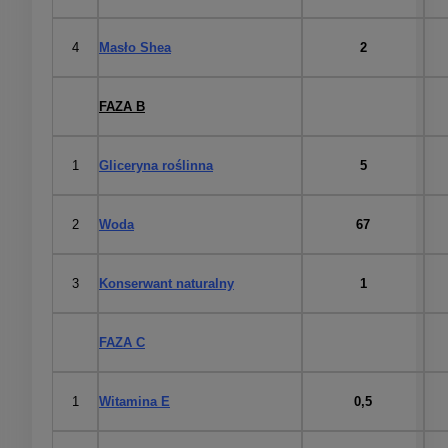
4
Masło Shea
2
FAZA B
1
Gliceryna roślinna
5
2
Woda
67
3
Konserwant naturalny
1
FAZA C
1
Witamina E
0,5