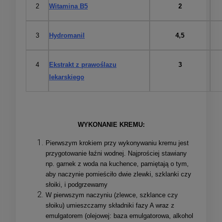
2
Witamina B5
2
3
Hydromanil
4,5
4
Ekstrakt z prawoślazu
3
lekarskiego
WYKONANIE KREMU:
Pierwszym krokiem przy wykonywaniu kremu jest
przygotowanie łaźni wodnej. Najprościej stawiany
np. garnek z woda na kuchence, pamiętają o tym,
aby naczynie pomieściło dwie zlewki, szklanki czy
słoiki, i podgrzewamy
W pierwszym naczyniu (zlewce, szklance czy
słoiku) umieszczamy składniki fazy A wraz z
emulgatorem (olejowej: baza emulgatorowa, alkohol