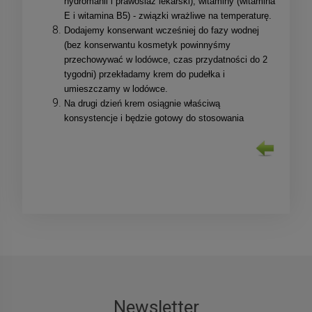
hydromanil i prawoślaz lekarski), witaminy (witamina
E i witamina B5) - związki wrażliwe na temperaturę.
Dodajemy konserwant wcześniej do fazy wodnej
(bez konserwantu kosmetyk powinnyśmy
przechowywać w lodówce, czas przydatności do 2
tygodni) przekładamy krem do pudełka i
umieszczamy w lodówce.
Na drugi dzień krem osiągnie właściwą
konsystencje i będzie gotowy do stosowania
Newsletter