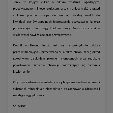
Tonik to kojący eliksir o silnym działania łagodzącym,
przeciwzapalnym i regenerującym, oraz chroniącym skórę przed
efektami przedwczesnego starzenia się. Idealny środek do
likwidacji stanów zapalnych jednocześnie oczyszczając ją oraz
przywracając równowagę lipidową skóry. Tonik posiada silne
właściwości nawilżające oraz antyseptyczne.
Dodatkowo Zielona Herbata jest silnym antyoksydantem, działa
przeciwutleniająco i przeciwzapalni, a także chroni skórę przed
szkodliwym działaniem promieni słonecznych oraz redukuje
powstawanie rumienia, chroniąc rozszerzające się naczynka
krwionośnie.
Obydwie zastosowane substancje są bogatym źródłem witamin i
substancji mineralnych niezbędnych do zachowania zdrowego i
młodego wyglądu skóry.
SKŁADNIKI: