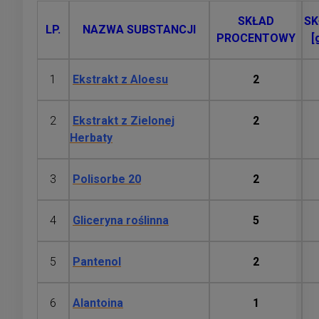
SKŁAD
SK
LP.
NAZWA SUBSTANCJI
PROCENTOWY
[
1
Ekstrakt z Aloesu
2
2
Ekstrakt z Zielonej
2
Herbaty
3
Polisorbe 20
2
4
Gliceryna roślinna
5
5
Pantenol
2
6
Alantoina
1