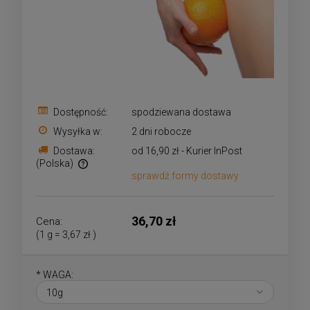
Dostępność:
spodziewana dostawa
Wysyłka w:
2 dni robocze
Dostawa:
od 16,90 zł
- Kurier InPost
(Polska)
sprawdź formy dostawy
Cena nie zawiera ewentualnych kosztów płatności
36,70 zł
Cena:
(1
g
=
3,67 zł
)
*
WAGA: