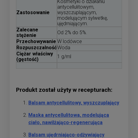
Kosmetyki o działaniu
antycellulitowym,
Zastosowanie
wyszczuplającym,
modelującym sylwetkę,
ujędrniającym.
Zalecane
Od 2% do 5%.
stężenie
Przechowywanie
W lodówce
Rozpuszczalność
Woda
Ciężar właściwy
1 g/ml
(gęstość)
Produkt został użyty w recepturach:
Balsam antycellulitowy, wyszczuplający
Maska antycellulitowa, modelująca
ciało, nawilżająco-regenerująca
Balsam ujędrniająco-odżywiający