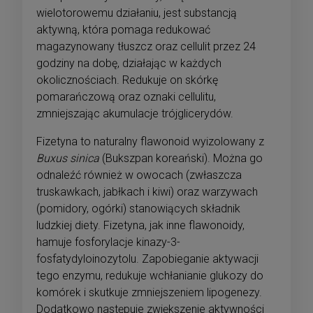
wielotorowemu działaniu, jest substancją
aktywną, która pomaga redukować
magazynowany tłuszcz oraz cellulit przez 24
godziny na dobę, działając w każdych
okolicznościach. Redukuje on skórkę
pomarańczową oraz oznaki cellulitu,
zmniejszając akumulacje trójglicerydów.
Fizetyna to naturalny flawonoid wyizolowany z
Buxus sinica
(Bukszpan koreański). Można go
odnaleźć również w owocach (zwłaszcza
truskawkach, jabłkach i kiwi) oraz warzywach
(pomidory, ogórki) stanowiących składnik
ludzkiej diety. Fizetyna, jak inne flawonoidy,
hamuje fosforylacje kinazy-3-
fosfatydyloinozytolu. Zapobieganie aktywacji
tego enzymu, redukuje wchłanianie glukozy do
komórek i skutkuje zmniejszeniem lipogenezy.
Dodatkowo następuje zwiększenie aktywności