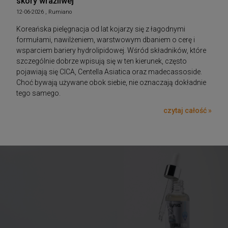
skóry wrażliwej
12-06-2026 , Rumiano
Koreańska pielęgnacja od lat kojarzy się z łagodnymi
formułami, nawilżeniem, warstwowym dbaniem o cerę i
wsparciem bariery hydrolipidowej. Wśród składników, które
szczególnie dobrze wpisują się w ten kierunek, często
pojawiają się CICA, Centella Asiatica oraz madecassoside.
Choć bywają używane obok siebie, nie oznaczają dokładnie
tego samego.
czytaj całość »