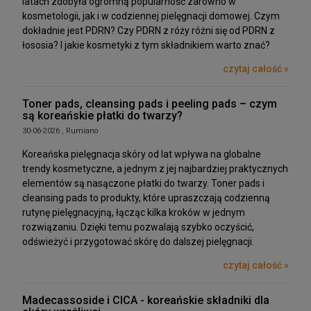
latach zdobyła ogromną popularność zarówno w
kosmetologii, jak i w codziennej pielęgnacji domowej. Czym
dokładnie jest PDRN? Czy PDRN z róży różni się od PDRN z
łososia? I jakie kosmetyki z tym składnikiem warto znać?
czytaj całość »
Toner pads, cleansing pads i peeling pads – czym
są koreańskie płatki do twarzy?
30-06-2026 , Rumiano
Koreańska pielęgnacja skóry od lat wpływa na globalne
trendy kosmetyczne, a jednym z jej najbardziej praktycznych
elementów są nasączone płatki do twarzy. Toner pads i
cleansing pads to produkty, które upraszczają codzienną
rutynę pielęgnacyjną, łącząc kilka kroków w jednym
rozwiązaniu. Dzięki temu pozwalają szybko oczyścić,
odświeżyć i przygotować skórę do dalszej pielęgnacji.
czytaj całość »
Madecassoside i CICA - koreańskie składniki dla