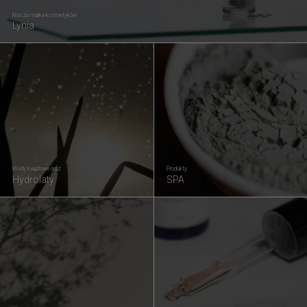
Nasza marka kosmetyków
Lynia
Wody kwiatowe oraz
Produkty
Hydrolaty
SPA