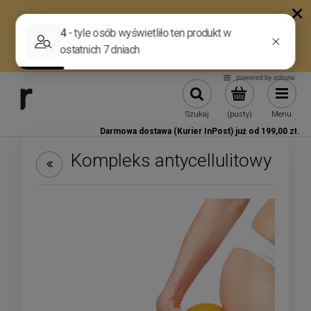
Szukaj
(pusty)
Menu
Darmowa dostawa (Kurier InPost) już od 199,00 zł.
Kompleks antycellulitowy