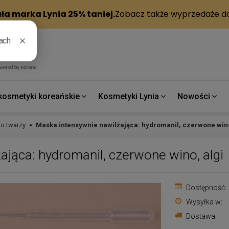
kosmetyki koreańskie
Kosmetyki Lynia
Nowości
o twarzy
Maska intensywnie nawilżająca: hydromanil, czerwone wino
jąca: hydromanil, czerwone wino, algi
Dostępność:
Wysyłka w:
Dostawa: