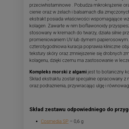
przeciwhistaminowe . Pobudza mikrokrążenie or
cienie oraz w żelach i balsamach dla zmęczonyc
ekstrakt posiada właściwości wspomagające wzros
kolagen. Zawarte w nim bioflawonoidy przyspiesz
stosowany w kremach do twarzy, działa silnie prz
promieniowaniem UV lub dymem papierosowym. Po
czterotygodniowa kuracja poprawia kliniczne ob
tekstury skóry oraz zmniejszenie się drobnych zm
kolagenu, dzięki czemu ma zastosowanie w lecze
Kompleks morski z algami
jest to botaniczny k
Skład ekstraktu został specjalnie opracowany z m
oraz podrażnienia, przywracając ulgę i równowag
Skład zestawu odpowiedniego do przyg
Cosmedia SP
– 0,6 g