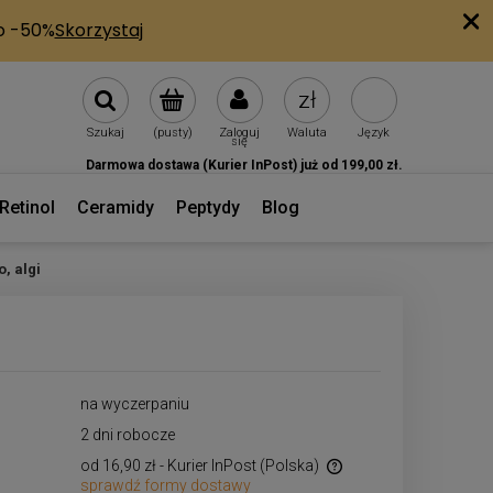
Szukaj
(pusty)
Zaloguj
Waluta
Język
się
Darmowa dostawa (Kurier InPost) już od 199,00 zł.
Retinol
Ceramidy
Peptydy
Blog
, algi
na wyczerpaniu
2 dni robocze
od 16,90 zł
- Kurier InPost
(Polska)
sprawdź formy dostawy