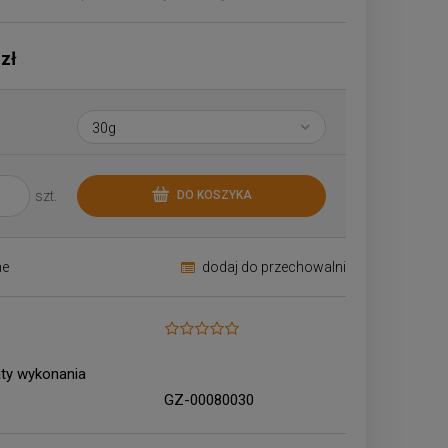
Cena nie zawiera ewentualnych kosztów
płatności
 zł
szt.
DO KOSZYKA
ne
dodaj do przechowalni
aty wykonania
GZ-00080030