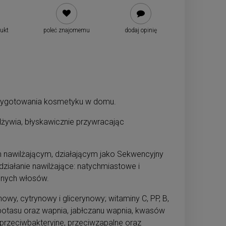
dukt
poleć znajomemu
dodaj opinię
rzygotowania kosmetyku w domu.
odżywia, błyskawicznie przywracając
em nawilżającym, działającym jako Sekwencyjny
działanie nawilżające: natychmiastowe i
zonych włosów.
wy, cytrynowy i glicerynowy; witaminy C, PP, B,
 potasu oraz wapnia, jabłczanu wapnia, kwasów
przeciwbakteryjne, przeciwzapalne oraz