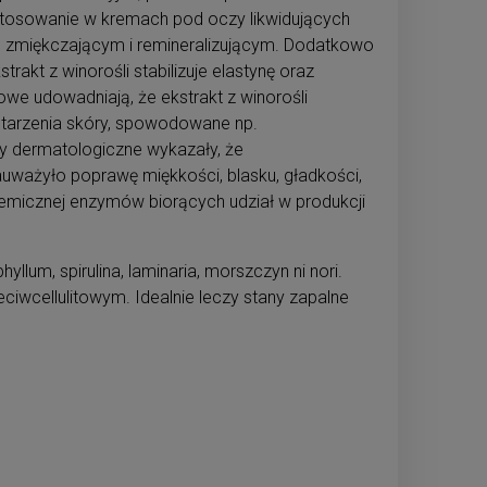
stosowanie w kremach pod oczy likwidujących
m, zmiękczającym i remineralizującym. Dodatkowo
akt z winorośli stabilizuje elastynę oraz
we udowadniają, że ekstrakt z winorośli
y starzenia skóry, spowodowane np.
y dermatologiczne wykazały, że
auważyło poprawę miękkości, blasku, gładkości,
chemicznej enzymów biorących udział w produkcji
um, spirulina, laminaria, morszczyn ni nori.
ciwcellulitowym. Idealnie leczy stany zapalne