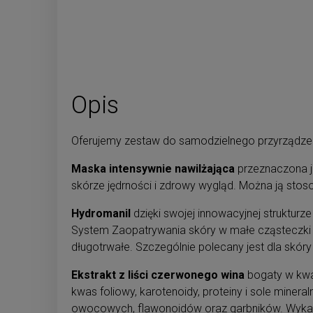
Opis
Oferujemy zestaw do samodzielnego przyrządze
Maska intensywnie nawilżająca
przeznaczona j
skórze jędrności i zdrowy wygląd. Można ją stoso
Hydromanil
dzięki swojej innowacyjnej struktur
System Zaopatrywania skóry w małe cząsteczki su
długotrwałe. Szczególnie polecany jest dla skóry
Ekstrakt z liści czerwonego wina
bogaty w kwas
kwas foliowy, karotenoidy, proteiny i sole mine
owocowych, flawonoidów oraz garbników. Wykazuj