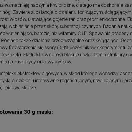
az wzmacniają naczynia krwionośne, dlatego ma doskonałe za
h nóg. Zawiera substancje o działaniu tonizującym, ściągający
t włosów, ułatwiające gojenie ran oraz promieniochronne. Ekstr
ają wchłanianie przez skórę substancji czynnych. Badania nauko
eciwutleniająco, bardziej niż witaminy C i E. Spowalnia proces
siada także działanie przeciwzapalne oraz ściągające. Ocen
jawy fotostarzenia się skóry ( 54% uczestników eksperymentu z
arszczek). Ekstrakt z winorośli blokuje uszkodzenia struktury 
niu np. łuszczycy oraz wyprysków.
ompleks ekstraktów algowych, w skład którego wchodzą: ascophyll
yślą o działaniu intensywnie regenerującym, nawilżającym i prze
ę lipidową skórze.
otowania 30 g maski: