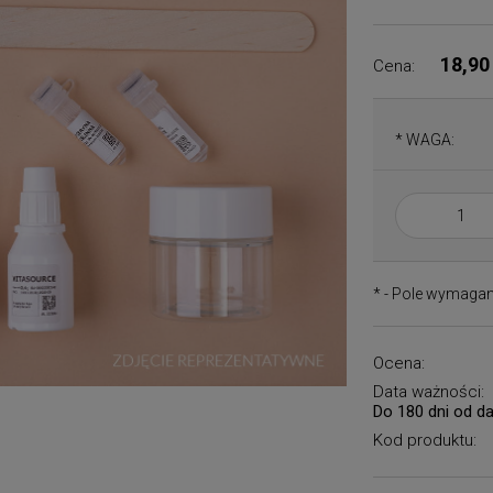
18,90
Cena:
*
WAGA:
*
- Pole wymaga
Ocena:
Data ważności:
Do 180 dni od d
Kod produktu: