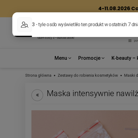
Menu
Promocje
K-beauty – 
Strona główna
Zestawy do robienia kosmetyków
Maski d
Maska intensywnie nawilża