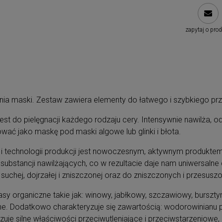
zapytaj o pro
nia maski. Zestaw zawiera elementy do łatwego i szybkiego p
est do pielęgnacji każdego rodzaju cery. Intensywnie nawilża, 
wać jako maskę pod maski algowe lub glinki i błota.
ze i technologii produkcji jest nowoczesnym, aktywnym produkt
bstancji nawilżających, co w rezultacie daje nam uniwersalne 
 suchej, dojrzałej i zniszczonej oraz do zniszczonych i przesus
y organiczne takie jak: winowy, jabłkowy, szczawiowy, bursztyno
ralne. Dodatkowo charakteryzuje się zawartością: wodorowinianu
e silne właściwości przeciwutleniające i przeciwstarzeniowe, 