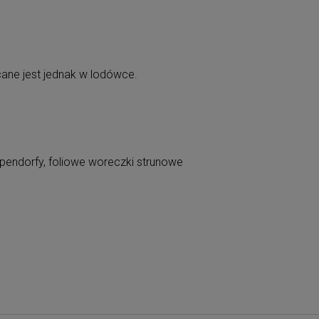
ane jest jednak w lodówce.
eppendorfy, foliowe woreczki strunowe
iera ewentualnych kosztów