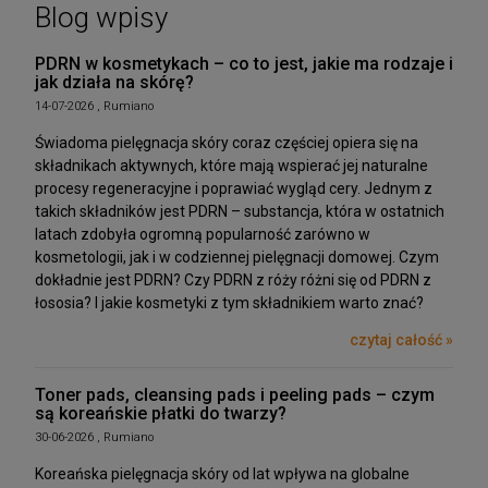
Blog wpisy
PDRN w kosmetykach – co to jest, jakie ma rodzaje i
jak działa na skórę?
14-07-2026 , Rumiano
Świadoma pielęgnacja skóry coraz częściej opiera się na
składnikach aktywnych, które mają wspierać jej naturalne
procesy regeneracyjne i poprawiać wygląd cery. Jednym z
takich składników jest PDRN – substancja, która w ostatnich
latach zdobyła ogromną popularność zarówno w
kosmetologii, jak i w codziennej pielęgnacji domowej. Czym
dokładnie jest PDRN? Czy PDRN z róży różni się od PDRN z
łososia? I jakie kosmetyki z tym składnikiem warto znać?
czytaj całość »
Toner pads, cleansing pads i peeling pads – czym
są koreańskie płatki do twarzy?
30-06-2026 , Rumiano
Koreańska pielęgnacja skóry od lat wpływa na globalne