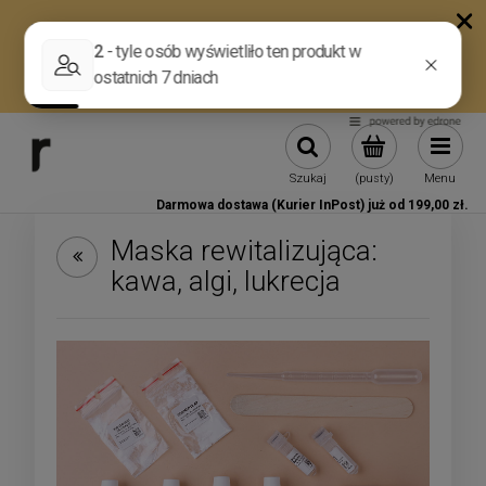
Szukaj
(pusty)
Menu
Darmowa dostawa (Kurier InPost) już od 199,00 zł.
Maska rewitalizująca:
kawa, algi, lukrecja