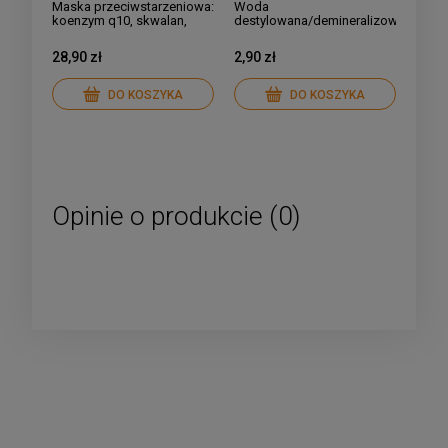
Maska przeciwstarzeniowa:
Woda
koenzym q10, skwalan,
destylowana/demineralizowana
witamina E, vitasource,
ekstrakt z granatu
28,90 zł
2,90 zł
DO KOSZYKA
DO KOSZYKA
Opinie o produkcie (0)