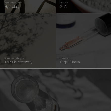
Wody kwiatowe oraz
Produkty
Hydrolaty
SPA
Skuteczne produkty na
Naturalne
Trądzik Różowaty
Oleje i Masła