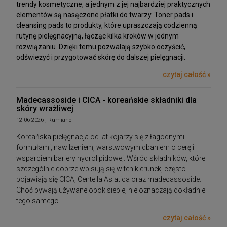
trendy kosmetyczne, a jednym z jej najbardziej praktycznych
elementów są nasączone płatki do twarzy. Toner pads i
cleansing pads to produkty, które upraszczają codzienną
rutynę pielęgnacyjną, łącząc kilka kroków w jednym
rozwiązaniu. Dzięki temu pozwalają szybko oczyścić,
odświeżyć i przygotować skórę do dalszej pielęgnacji.
czytaj całość »
Madecassoside i CICA - koreańskie składniki dla
skóry wrażliwej
12-06-2026 , Rumiano
Koreańska pielęgnacja od lat kojarzy się z łagodnymi
formułami, nawilżeniem, warstwowym dbaniem o cerę i
wsparciem bariery hydrolipidowej. Wśród składników, które
szczególnie dobrze wpisują się w ten kierunek, często
pojawiają się CICA, Centella Asiatica oraz madecassoside.
Choć bywają używane obok siebie, nie oznaczają dokładnie
tego samego.
czytaj całość »