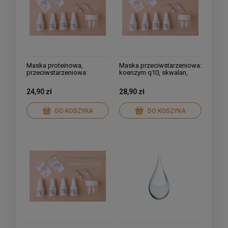
Maska proteinowa,
Maska przeciwstarzeniowa:
przeciwstarzeniowa:
koenzym q10, skwalan,
kolagen, elastyna, jedwab,
witamina E, vitasource,
koenzym q10, skwalan,
Centella asiatica
24,90 zł
28,90 zł
witamina E
DO KOSZYKA
DO KOSZYKA