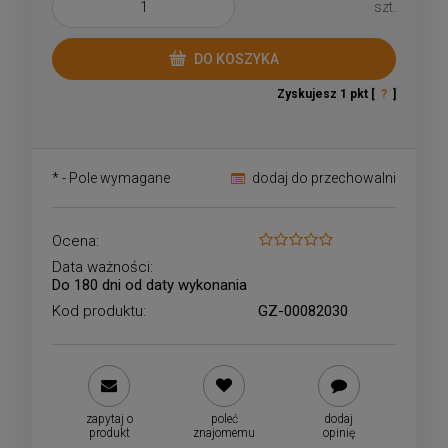
szt.
DO KOSZYKA
Zyskujesz
1
pkt [
?
]
*
- Pole wymagane
dodaj do przechowalni
Ocena:
Data ważności:
Do 180 dni od daty wykonania
Kod produktu:
GZ-00082030
zapytaj o
poleć
dodaj
produkt
znajomemu
opinię