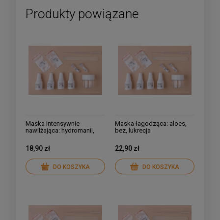
Produkty powiązane
Maska intensywnie
Maska łagodząca: aloes,
nawilżająca: hydromanil,
bez, lukrecja
czerwone wino, algi
18,90 zł
22,90 zł
DO KOSZYKA
DO KOSZYKA