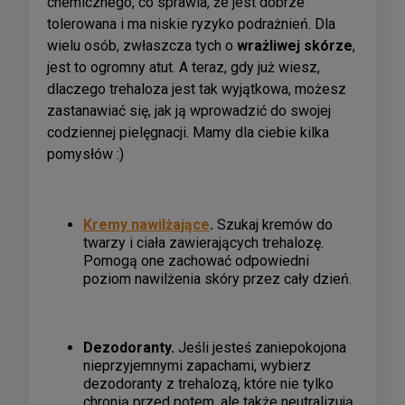
chemicznego, co sprawia, że jest dobrze
tolerowana i ma niskie ryzyko podrażnień. Dla
wielu osób, zwłaszcza tych o
wrażliwej skórze
,
jest to ogromny atut. A teraz, gdy już wiesz,
dlaczego trehaloza jest tak wyjątkowa, możesz
zastanawiać się, jak ją wprowadzić do swojej
codziennej pielęgnacji. Mamy dla ciebie kilka
pomysłów :)
Kremy nawilżające
.
Szukaj kremów do
twarzy i ciała zawierających trehalozę.
Pomogą one zachować odpowiedni
poziom nawilżenia skóry przez cały dzień.
Dezodoranty.
Jeśli jesteś zaniepokojona
nieprzyjemnymi zapachami, wybierz
dezodoranty z trehalozą, które nie tylko
chronią przed potem, ale także neutralizują