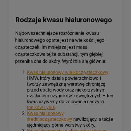
Rodzaje kwasu hialuronowego
Najpowszechniejsze rozróżnienie kwasu
hialuronowego oparte jest na wielkości jego
cząsteczek. Im mniejsza jest masa
cząsteczkowa tejże substancji, tym głębiej
przenika ona do skóry. Wyróżnia się głównie:
Kwas hialuronowy wielkocząsteczkowy
HMW, który działa powierzchniowo i
tworzy zewnętrzną warstwę chroniącą
przed utratą wody oraz niekorzystnym
działaniem czynników zewnętrznych – ten
kwas używamy do żelowania naszych
toników Lynia
,
Kwas hialuronowy
ś
redniocząsteczkowy
nawilżający, a także
ujędrniający górne warstwy skóry,
Kwas hialuronowy n
iskocząsteczkowy